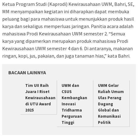
Ketua Program Studi (Kaprodi) Kewirausahaan UWM, Bahri, SE,
MM menyampaikan kegiatan ini diharapkan dapat membuka
peluang bagi para mahasiswa untuk menunjukkan produk hasil
karya dan sekaligus memperluas jaringan. Panitia acara adalah
mahasiswa Prodi Kewirausahaan UWM semester 2. “Semua
karya yang dipamerkan merupakan produk mahasiswa Prodi
Kewirausahaan UWM semester 4 dan 6. Di antaranya, makanan
ringan, kopi, jus, pakaian, dan juga tanaman hias,” kata Bahri.
BACAAN LAINNYA
Tim UII Raih
UWM dan
UWM Gelar
Juara I Riset
CSUS
Kuliah Umum
Kewirausahaan
Kembangkan
Ulas Perang
di UTU Award
Inovasi
Dagang
2025
Tridharma
Global dan
Perguruan
Komunikasi
Tinggi
Politik