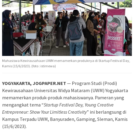
Mahasiswa Kewirausahaan UWM memamerkan produknya di Startup Festival Day,
Kamis (15/6/2023). (foto : istimewa)
YOGYAKARTA, JOGPAPER.NET
— Program Studi (Prodi)
Kewirausahaan Universitas Widya Mataram (UWM) Yogyakarta
memamerkan produk-produk mahasiswanya. Pameran yang
mengangkat tema “
Startup Festival Day, Young Creative
Entrepreneur: Show Your Limitless Creativity
” ini berlangsung di
Kampus Terpadu UWM, Banyuraden, Gamping, Sleman, Kamis
(15/6/2023).