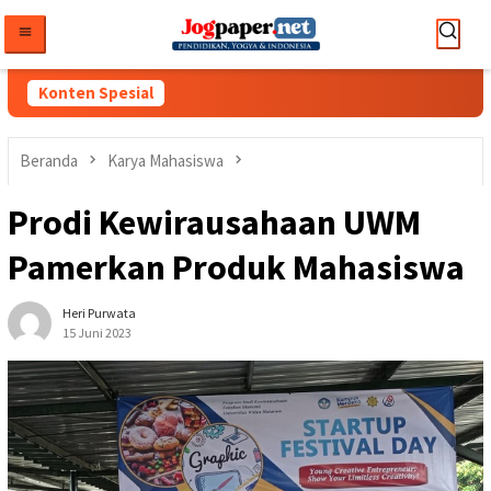
Loncat
ke
konten
Konten Spesial
Beranda
Karya Mahasiswa
Prodi Kewirausahaan UWM
Pamerkan Produk Mahasiswa
Heri Purwata
15 Juni 2023