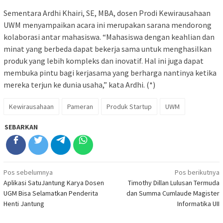
Sementara Ardhi Khairi, SE, MBA, dosen Prodi Kewirausahaan
UWM menyampaikan acara ini merupakan sarana mendorong
kolaborasi antar mahasiswa. “Mahasiswa dengan keahlian dan
minat yang berbeda dapat bekerja sama untuk menghasilkan
produk yang lebih kompleks dan inovatif. Hal ini juga dapat
membuka pintu bagi kerjasama yang berharga nantinya ketika
mereka terjun ke dunia usaha,” kata Ardhi. (*)
Kewirausahaan
Pameran
Produk Startup
UWM
SEBARKAN
Navigasi
Pos sebelumnya
Pos berikutnya
Aplikasi SatuJantung Karya Dosen
Timothy Dillan Lulusan Termuda
pos
UGM Bisa Selamatkan Penderita
dan Summa Cumlaude Magister
Henti Jantung
Informatika UII