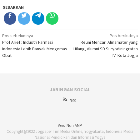
SEBARKAN
Navigasi
Pos sebelumnya
Pos berikutnya
Prof Arief : Industri Farmasi
Reuni Mencari Almamater yang
pos
Indonesia Lebih Banyak Mengemas
Hilang, Alumni SD Suryodiningratan
Obat
IV Kota Jogja
JARINGAN SOCIAL
RSS
Versi Non AMP
Copyright@2022 Jogpaper Tim Media Online, Yogyakarta, Indonesia Media
Nasional Pendidikan dan Informasi Yogya