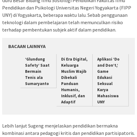
Guru Besar Bidang Ilmu Sosiologi Pendidikan Fakultas Ilmu
Pendidikan dan Psikologi Universitas Negeri Yogyakarta (FIPP
UNY) di Yogyakarta, beberapa waktu lalu. Sebab penggunaan
teknologi dalam pembelajaran telah memunculkan risiko
terhadap pembentukan subjek aktif dalam pendidikan.
BACAAN LAINNYA
‘Glundung
Di Era Digital,
Aplikasi ‘Do
Safety’ Saat
Keluarga
and Don’t,’
Bermain
Muslim Wajib
Game
Tenis ala
Dibekali
Edukasi
Sumaryanto
Panduan
Seksual
Humanis,
Karya
Inklusif, dan
Mahasiswa
Adaptif
UNY
Lebih lanjut Sugeng menjelaskan pendidikan bermakna
kombinasi antara pedagogi kritis dan pendidikan partisipatoris.