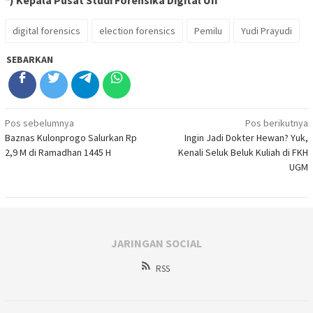
*) Kepala Pusat Studi Forensika Digital UII
digital forensics
election forensics
Pemilu
Yudi Prayudi
SEBARKAN
Navigasi
Pos sebelumnya
Pos berikutnya
Baznas Kulonprogo Salurkan Rp
Ingin Jadi Dokter Hewan? Yuk,
pos
2,9 M di Ramadhan 1445 H
Kenali Seluk Beluk Kuliah di FKH
UGM
JARINGAN SOCIAL
RSS