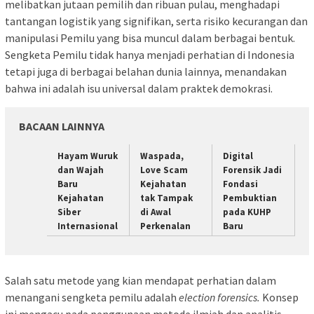
melibatkan jutaan pemilih dan ribuan pulau, menghadapi
tantangan logistik yang signifikan, serta risiko kecurangan dan
manipulasi Pemilu yang bisa muncul dalam berbagai bentuk.
Sengketa Pemilu tidak hanya menjadi perhatian di Indonesia
tetapi juga di berbagai belahan dunia lainnya, menandakan
bahwa ini adalah isu universal dalam praktek demokrasi.
BACAAN LAINNYA
Hayam Wuruk
Waspada,
Digital
dan Wajah
Love Scam
Forensik Jadi
Baru
Kejahatan
Fondasi
Kejahatan
tak Tampak
Pembuktian
Siber
di Awal
pada KUHP
Internasional
Perkenalan
Baru
Salah satu metode yang kian mendapat perhatian dalam
menangani sengketa pemilu adalah
election
forensics.
Konsep
ini mengacu pada penggunaan metode ilmiah dan analitis