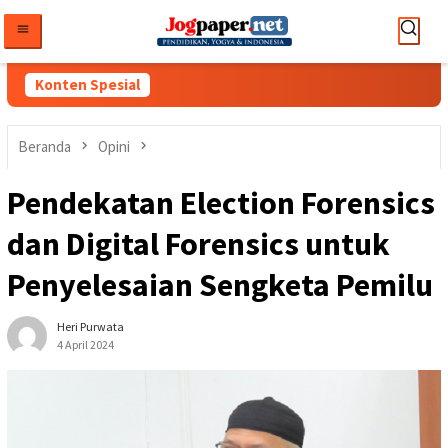
Loncat
ke
konten
Konten Spesial
Beranda
Opini
Pendekatan Election Forensics
dan Digital Forensics untuk
Penyelesaian Sengketa Pemilu
Heri Purwata
4 April 2024