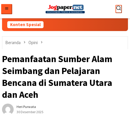
Loncat
ke
konten
Konten Spesial
Beranda
Opini
Pemanfaatan Sumber Alam
Seimbang dan Pelajaran
Bencana di Sumatera Utara
dan Aceh
Heri Purwata
30 Desember 2025