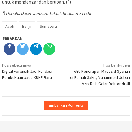
untuk mendengar dan berubah. (*)
*) Penulis Dosen Jurusan Teknik Iindustri FTI UII
Aceh
Banjir
Sumatera
SEBARKAN
Navigasi
Pos sebelumnya
Pos berikutnya
Digital Forensik Jadi Fondasi
Teliti Penerapan Maqasid Syariah
pos
Pembuktian pada KUHP Baru
di Rumah Sakit, Muhammad Uqbah
Azis Raih Gelar Doktor di UII
Tambahkan Komentar