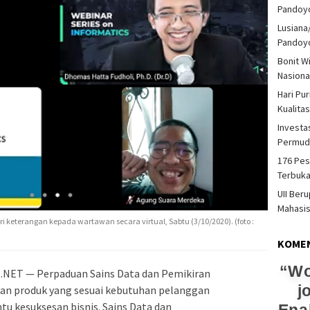
Pandoy
Lusiana
Pandoy
Bonit W
Nasiona
Hari Pu
Kualita
Investas
Permud
176 Pes
Terbuka
UII Ber
Mahasi
keterangan kepada wartawan secara virtual, Sabtu (3/10/2020). (foto :
KOME
Wo
ET — Perpaduan Sains Data dan Pemikiran
j
an produk yang sesuai kebutuhan pelanggan
tu kesuksesan bisnis. Sains Data dan