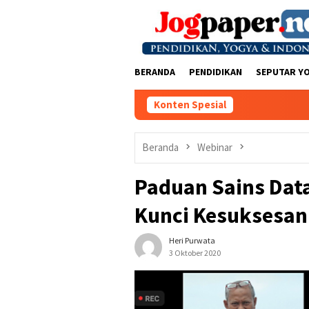
Loncat
ke
konten
BERANDA
PENDIDIKAN
SEPUTAR Y
Konten Spesial
Beranda
Webinar
Paduan Sains Dat
Kunci Kesuksesan 
Heri Purwata
3 Oktober 2020