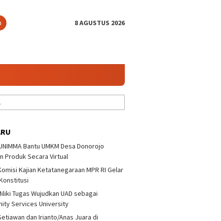
n
8 AGUSTUS 2026
ARU
 UNIMMA Bantu UMKM Desa Donorojo
n Produk Secara Virtual
 Komisi Kajian Ketatanegaraan MPR RI Gelar
 Konstitusi
iliki Tugas Wujudkan UAD sebagai
ty Services University
Setiawan dan Irianto/Anas Juara di