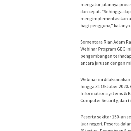
mengatur jalannya prose
dan cepat. “Sehingga da
mengimplementasikan apl
bagi pengguna,” katanya.
Sementara Rian Adam R
Webinar Program GEG ini
pengembangan terhadap h
antara jurusan dengan mit
Webinar ini dilaksanakan
hingga 31 Oktober 2020. 
Information systems & Blo
Computer Security, dan (iv
Peserta sekitar 150-an s
luar negeri. Peserta dala
(Startup, Perusahaan Swa