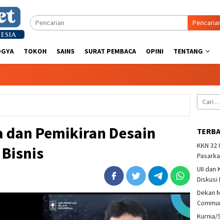
Pencaria
OGYA
TOKOH
SAINS
SURAT PEMBACA
OPINI
TENTANG
Cari
untuk:
a dan Pemikiran Desain
TERB
KKN 32
Bisnis
Pasarka
UII dan
Diskusi
Dekan M
Communi
Kurnia/