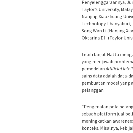
Penyelenggaraannya, Ju
Taylor’s University, Mala
Nanjing Xiaozhuang Unive
Technology Thanyaburi, T
Song Wan Li (Nanjing Xiao
Oktarina DH (Taylor Unive
Lebih lanjut Hatta meng
yang menjawab problemati
pemodelan
Artificial Inte
sains data adalah data-da
pembuatan model yang ak
pelanggan.
“Pengenalan pola pelang
sebuah platform jual bel
meningkatkan awarenees
konteks. Misalnya, kebij