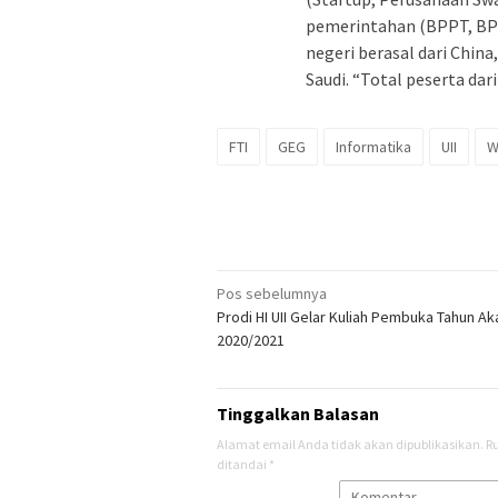
pemerintahan (BPPT, BPK
negeri berasal dari China
Saudi. “Total peserta dari
FTI
GEG
Informatika
UII
W
Navigasi
Pos sebelumnya
Prodi HI UII Gelar Kuliah Pembuka Tahun A
pos
2020/2021
Tinggalkan Balasan
Alamat email Anda tidak akan dipublikasikan.
R
ditandai
*