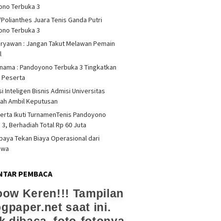
ono Terbuka 3
/Polianthes Juara Tenis Ganda Putri
ono Terbuka 3
iryawan : Jangan Takut Melawan Pemain
l
rnama : Pandoyono Terbuka 3 Tingkatkan
s Peserta
i Inteligen Bisnis Admisi Universitas
ah Ambil Keputusan
erta Ikuti TurnamenTenis Pandoyono
 3, Berhadiah Total Rp 60 Juta
upaya Tekan Biaya Operasional dari
swa
NTAR PEMBACA
ow Keren!!! Tampilan
ogpaper.net saat ini.