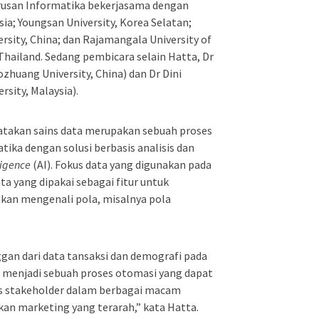
rusan Informatika bekerjasama dengan
ysia; Youngsan University, Korea Selatan;
rsity, China; dan Rajamangala University of
hailand. Sedang pembicara selain Hatta, Dr
zhuang University, China) dan Dr Dini
rsity, Malaysia).
atakan sains data merupakan sebuah proses
ka dengan solusi berbasis analisis dan
lligence
(AI). Fokus data yang digunakan pada
ta yang dipakai sebagai fitur untuk
an mengenali pola, misalnya pola
gan dari data tansaksi dan demografi pada
i menjadi sebuah proses otomasi yang dapat
 stakeholder dalam berbagai macam
akan marketing yang terarah,” kata Hatta.