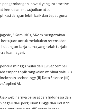
s pengembangan inovasi yang interactive
pat kemudian mewujudkan atau
ikasi dengan lebih baik dan tepat guna
ajagede, SKom, MCs, SKom mengatakan
 bertujuan untuk melakukan retensi dan
ubungan kerja sama yang telah terjalin
ra luar negeri.
 per dua minggu mulai dari 19 September
Ada empat topik rangkaian webinar yaitu (i)
ckchain technology (ii) Data Science (iii)
) Applied AI.
etiap webinarnya berasal dari Indonesia dan
m negeri dari perguruan tinggi dan industri
sta, angkasa pura, dll) serta kantor