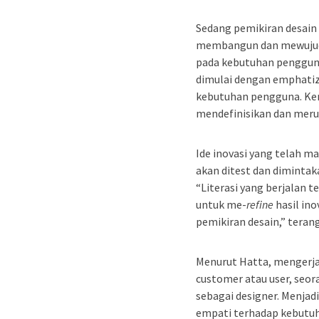
Sedang pemikiran desai
membangun dan mewujudka
pada kebutuhan pengguna
dimulai dengan emphat
kebutuhan pengguna. Kem
mendefinisikan dan meru
Ide inovasi yang telah 
akan ditest dan dimintak
“Literasi yang berjalan 
untuk me-
refine
hasil in
pemikiran desain,” teran
Menurut Hatta, mengerja
customer atau user, seor
sebagai designer. Menjad
empati terhadap kebutuh