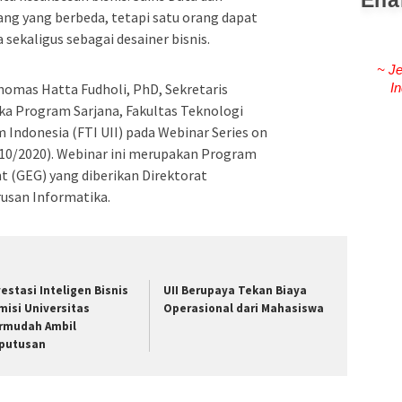
Ena
ang yang berbeda, tetapi satu orang dapat
sekaligus sebagai desainer bisnis.
~ Je
In
omas Hatta Fudholi, PhD, Sekretaris
ka Program Sarjana, Fakultas Teknologi
am Indonesia (FTI UII) pada Webinar Series on
/10/2020). Webinar ini merupakan Program
 (GEG) yang diberikan Direktorat
rusan Informatika.
vestasi Inteligen Bisnis
UII Berupaya Tekan Biaya
misi Universitas
Operasional dari Mahasiswa
rmudah Ambil
putusan