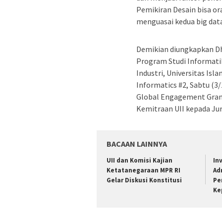
Pemikiran Desain bisa or
menguasai kedua big data 
Demikian diungkapkan Dh
Program Studi Informati
Industri, Universitas Isl
Informatics #2, Sabtu (3
Global Engagement Grant
Kemitraan UII kepada Ju
BACAAN LAINNYA
UII dan Komisi Kajian
In
Ketatanegaraan MPR RI
Ad
Gelar Diskusi Konstitusi
Pe
Ke