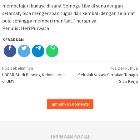
mempelajari budaya di sana. Semoga tiba di sana dengan
selamat, bisa mengemban tugas dan kembali dengan selamat
pula sehingga memberi manfaat,” harapnya.
Penulis : Heri Purwata
SEBARKAN
Navigasi
Pos sebelumnya
Pos berikutnya
UNPAR Studi Banding Kelola Jurnal
Sekolah Vokasi Ciptakan Tenaga
pos
di UMY
Siap Kerja
Tambahkan Komentar
JARINGAN SOCIAL