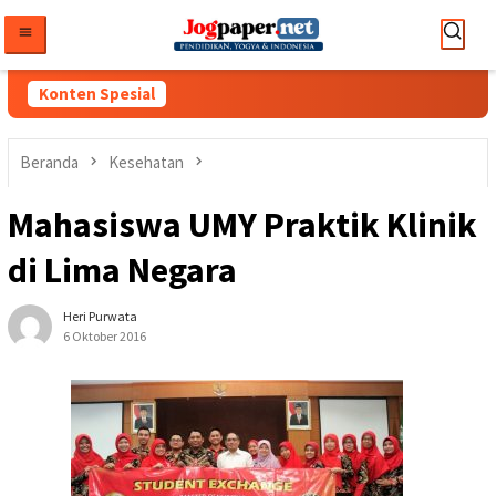
Loncat
ke
konten
Konten Spesial
Beranda
Kesehatan
Mahasiswa UMY Praktik Klinik
di Lima Negara
Heri Purwata
6 Oktober 2016