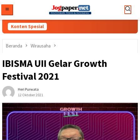
Loncat
ke
konten
Konten Spesial
Beranda
Wirausaha
IBISMA UII Gelar Growth
Festival 2021
Heri Purwata
12 Oktober 2021