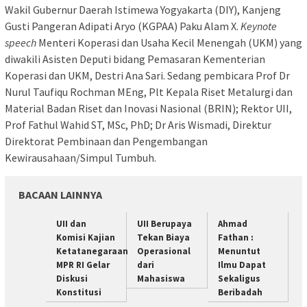
Wakil Gubernur Daerah Istimewa Yogyakarta (DIY), Kanjeng
Gusti Pangeran Adipati Aryo (KGPAA) Paku Alam X.
Keynote
speech
Menteri Koperasi dan Usaha Kecil Menengah (UKM) yang
diwakili Asisten Deputi bidang Pemasaran Kementerian
Koperasi dan UKM, Destri Ana Sari. Sedang pembicara Prof Dr
Nurul Taufiqu Rochman MEng, Plt Kepala Riset Metalurgi dan
Material Badan Riset dan Inovasi Nasional (BRIN); Rektor UII,
Prof Fathul Wahid ST, MSc, PhD; Dr Aris Wismadi, Direktur
Direktorat Pembinaan dan Pengembangan
Kewirausahaan/Simpul Tumbuh.
BACAAN LAINNYA
UII dan
UII Berupaya
Ahmad
Komisi Kajian
Tekan Biaya
Fathan :
Ketatanegaraan
Operasional
Menuntut
MPR RI Gelar
dari
Ilmu Dapat
Diskusi
Mahasiswa
Sekaligus
Konstitusi
Beribadah