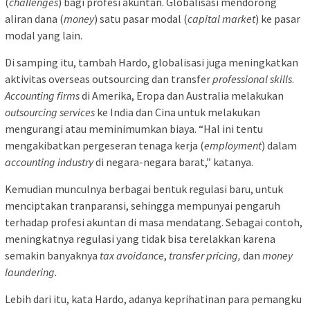
(
challenges
) bagi profesi akuntan. Globalisasi mendorong
aliran dana (
money
) satu pasar modal (
capital market
) ke pasar
modal yang lain.
Di samping itu, tambah Hardo, globalisasi juga meningkatkan
aktivitas overseas outsourcing dan transfer
professional skills
.
Accounting firms
di Amerika, Eropa dan Australia melakukan
outsourcing services
ke India dan Cina untuk melakukan
mengurangi atau meminimumkan biaya. “Hal ini tentu
mengakibatkan pergeseran tenaga kerja (
employment
) dalam
accounting industry
di negara-negara barat,” katanya.
Kemudian munculnya berbagai bentuk regulasi baru, untuk
menciptakan tranparansi, sehingga mempunyai pengaruh
terhadap profesi akuntan di masa mendatang. Sebagai contoh,
meningkatnya regulasi yang tidak bisa terelakkan karena
semakin banyaknya
tax avoidance
,
transfer pricing,
dan
money
laundering.
Lebih dari itu, kata Hardo, adanya keprihatinan para pemangku