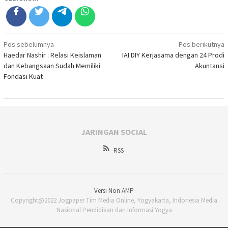
Navigasi
Pos sebelumnya
Pos berikutnya
Haedar Nashir : Relasi Keislaman
IAI DIY Kerjasama dengan 24 Prodi
pos
dan Kebangsaan Sudah Memiliki
Akuntansi
Fondasi Kuat
JARINGAN SOCIAL
RSS
Versi Non AMP
Copyright@2022 Jogpaper Tim Media Online, Yogyakarta, Indonesia Media
Nasional Pendidikan dan Informasi Yogya