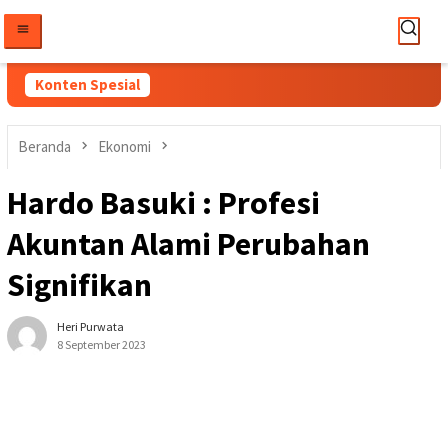
Loncat
ke
konten
Konten Spesial
Beranda
Ekonomi
Hardo Basuki : Profesi
Akuntan Alami Perubahan
Signifikan
Heri Purwata
8 September 2023