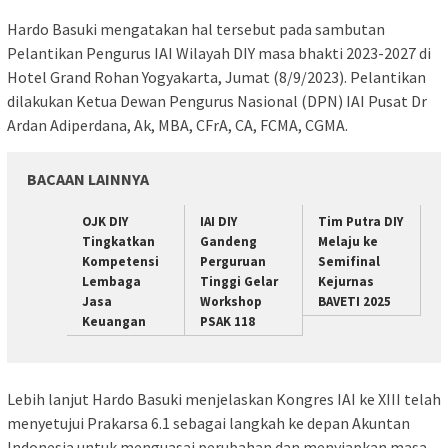
Hardo Basuki mengatakan hal tersebut pada sambutan
Pelantikan Pengurus IAI Wilayah DIY masa bhakti 2023-2027 di
Hotel Grand Rohan Yogyakarta, Jumat (8/9/2023). Pelantikan
dilakukan Ketua Dewan Pengurus Nasional (DPN) IAI Pusat Dr
Ardan Adiperdana, Ak, MBA, CFrA, CA, FCMA, CGMA.
BACAAN LAINNYA
OJK DIY
IAI DIY
Tim Putra DIY
Tingkatkan
Gandeng
Melaju ke
Kompetensi
Perguruan
Semifinal
Lembaga
Tinggi Gelar
Kejurnas
Jasa
Workshop
BAVETI 2025
Keuangan
PSAK 118
Lebih lanjut Hardo Basuki menjelaskan Kongres IAI ke XIII telah
menyetujui Prakarsa 6.1 sebagai langkah ke depan Akuntan
Indonesia untuk menguasai perubahan dan menyiapkan masa