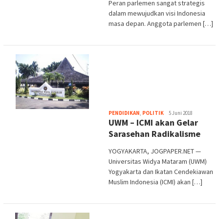
Peran parlemen sangat strategis
dalam mewujudkan visi Indonesia
masa depan. Anggota parlemen […]
Heri
PENDIDIKAN
,
POLITIK
5 Juni 2018
UWM – ICMI akan Gelar
Purwata
Sarasehan Radikalisme
YOGYAKARTA, JOGPAPER.NET —
Universitas Widya Mataram (UWM)
Yogyakarta dan Ikatan Cendekiawan
Muslim Indonesia (ICMI) akan […]