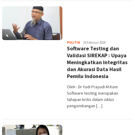
Heri
POLITIK
19 Februari 2024
Software Testing dan
Purwata
Validasi SIREKAP : Upaya
Meningkatkan Integritas
dan Akurasi Data Hasil
Pemilu Indonesia
Oleh : Dr Yudi Prayudi M Kom
Software testing merupakan
tahapan kritis dalam siklus
pengembangan […]