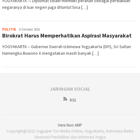
YOGYAKARTA — Diplomat selain memiliki peranan sebagai perwakilan
negaranya di luar negeri juga dituntut bisa […]
Heri
POLITIK
6 Oktober 2016
Birokrat Harus Memperhatikan Aspirasi Masyarakat
Purwata
YOGYAKARTA – Gubernur Daerah Istimewa Yogyakarta (DIY), Sri Sultan
Hamengku Buwono X mengatakan masih banyak […]
JARINGAN SOCIAL
RSS
Versi Non AMP
Copyright@2022 Jogpaper Tim Media Online, Yogyakarta, Indonesia Media
Nasional Pendidikan dan Informasi Yogya