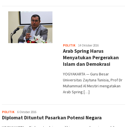
Heri
POLITIK
14 Oktober 2016
Arab Spring Harus
Purwata
Menyatukan Pergerakan
Islam dan Demokrasi
YOGYAKARTA — Guru Besar
Universitas Zaytuna Tunisia, Prof Dr
Muhammad Al Mestiri mengatakan
Arab Spring […]
Heri
POLITIK
6 Oktober 2016
Diplomat Dituntut Pasarkan Potensi Negara
Purwata