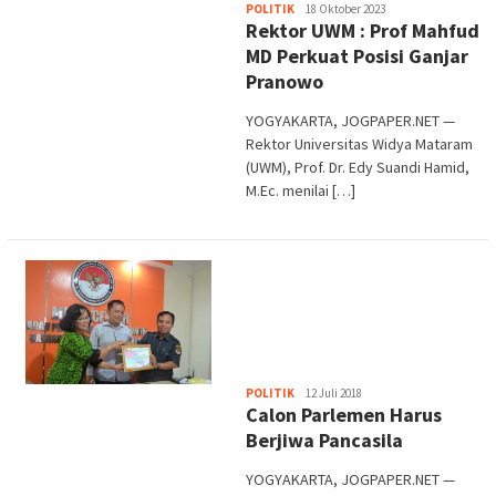
Heri
POLITIK
18 Oktober 2023
Rektor UWM : Prof Mahfud
Purwata
MD Perkuat Posisi Ganjar
Pranowo
YOGYAKARTA, JOGPAPER.NET —
Rektor Universitas Widya Mataram
(UWM), Prof. Dr. Edy Suandi Hamid,
M.Ec. menilai […]
Heri
POLITIK
12 Juli 2018
Calon Parlemen Harus
Purwata
Berjiwa Pancasila
YOGYAKARTA, JOGPAPER.NET —