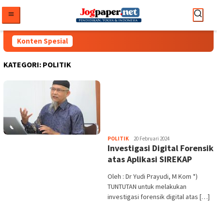
Loncat
ke
konten
Konten Spesial
KATEGORI:
POLITIK
Heri
POLITIK
20 Februari 2024
Investigasi Digital Forensik
Purwata
atas Aplikasi SIREKAP
Oleh : Dr Yudi Prayudi, M Kom *)
TUNTUTAN untuk melakukan
investigasi forensik digital atas […]