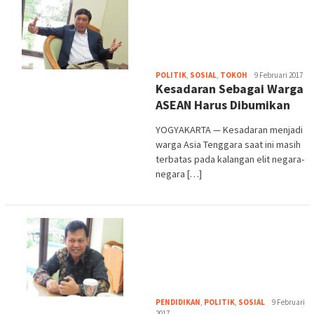
Heri
POLITIK
,
SOSIAL
,
TOKOH
9 Februari 2017
Kesadaran Sebagai Warga
Purwata
ASEAN Harus Dibumikan
YOGYAKARTA — Kesadaran menjadi
warga Asia Tenggara saat ini masih
terbatas pada kalangan elit negara-
negara […]
Heri
PENDIDIKAN
,
POLITIK
,
SOSIAL
9 Februari
Purwata
2017