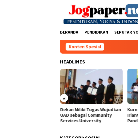
Loncat
ke
konten
BERANDA
PENDIDIKAN
SEPUTAR Y
Konten Spesial
HEADLINES
«
 dan Komisi Kajian
Dekan Miliki Tugas Wujudkan
Kurn
atanegaraan MPR RI Gelar
UAD sebagai Community
Irian
kusi Konstitusi
Services University
Pand
KATEGORI:
SOSIAL