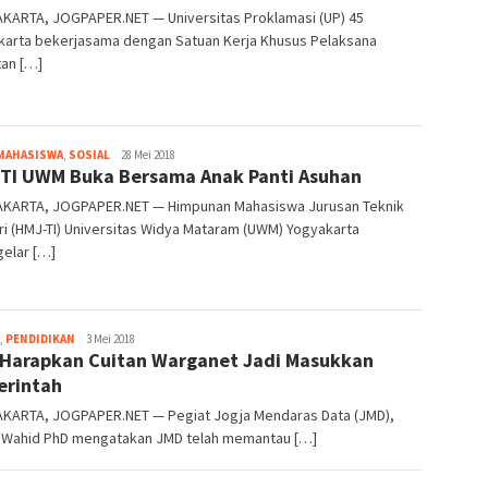
KARTA, JOGPAPER.NET — Universitas Proklamasi (UP) 45
karta bekerjasama dengan Satuan Kerja Khusus Pelaksana
tan […]
Heri
 MAHASISWA
,
SOSIAL
28 Mei 2018
TI UWM Buka Bersama Anak Panti Asuhan
Purwata
KARTA, JOGPAPER.NET — Himpunan Mahasiswa Jurusan Teknik
ri (HMJ-TI) Universitas Widya Mataram (UWM) Yogyakarta
elar […]
Heri
,
PENDIDIKAN
3 Mei 2018
Harapkan Cuitan Warganet Jadi Masukkan
Purwata
rintah
KARTA, JOGPAPER.NET — Pegiat Jogja Mendaras Data (JMD),
l Wahid PhD mengatakan JMD telah memantau […]