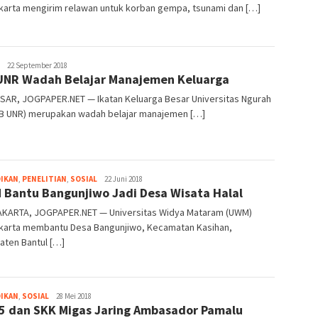
karta mengirim relawan untuk korban gempa, tsunami dan […]
Heri
22 September 2018
UNR Wadah Belajar Manajemen Keluarga
Purwata
SAR, JOGPAPER.NET — Ikatan Keluarga Besar Universitas Ngurah
IKB UNR) merupakan wadah belajar manajemen […]
Heri
DIKAN
,
PENELITIAN
,
SOSIAL
22 Juni 2018
Bantu Bangunjiwo Jadi Desa Wisata Halal
Purwata
KARTA, JOGPAPER.NET — Universitas Widya Mataram (UWM)
karta membantu Desa Bangunjiwo, Kecamatan Kasihan,
aten Bantul […]
Heri
DIKAN
,
SOSIAL
28 Mei 2018
5 dan SKK Migas Jaring Ambasador Pamalu
Purwata