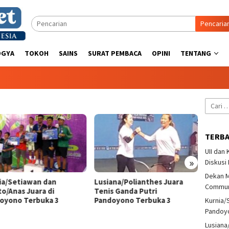
Pencaria
OGYA
TOKOH
SAINS
SURAT PEMBACA
OPINI
TENTANG
Cari
untuk:
TERB
UII dan
»
Diskusi
Dekan M
ia/Setiawan dan
Lusiana/Polianthes Juara
Bonit 
Communi
to/Anas Juara di
Tenis Ganda Putri
Takut
oyono Terbuka 3
Pandoyono Terbuka 3
Nasion
Kurnia/
Pandoy
Lusiana