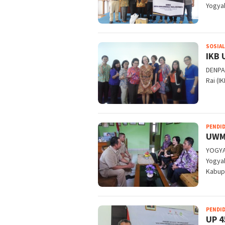
Yogya
SOSIAL
IKB 
DENPA
Rai (
PENDI
UWM 
YOGYA
Yogya
Kabup
PENDI
UP 4