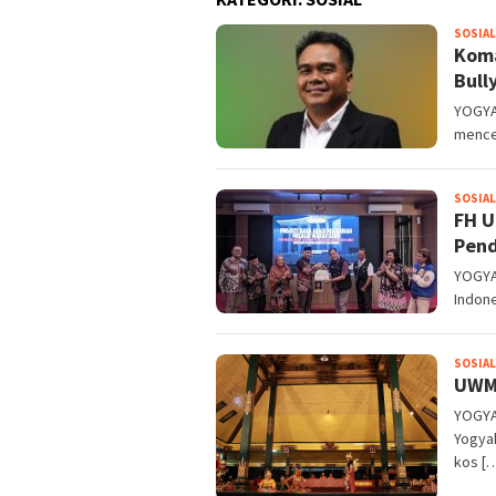
SOSIAL
Koma
Bull
YOGYA
menceg
SOSIAL
FH U
Pend
YOGYA
Indone
SOSIAL
UWM 
YOGYA
Yogya
kos [