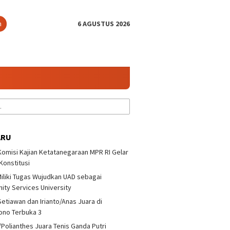
n
6 AGUSTUS 2026
ARU
 Komisi Kajian Ketatanegaraan MPR RI Gelar
 Konstitusi
iliki Tugas Wujudkan UAD sebagai
Wiryawan : Jangan
UII dan Komisi Kajian
Dekan M
ty Services University
 Melawan Pemain
Ketatanegaraan MPR RI Gelar
UAD seb
al
Diskusi Konstitusi
Services
Setiawan dan Irianto/Anas Juara di
ono Terbuka 3
/Polianthes Juara Tenis Ganda Putri