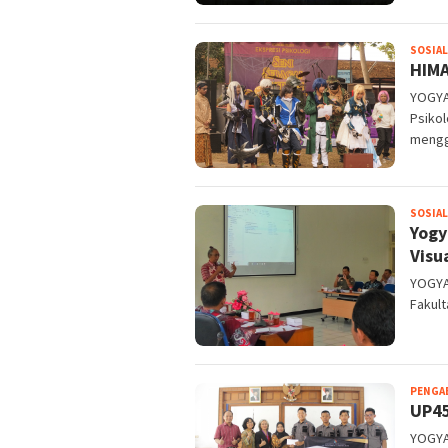
SOSIAL
HIMA
YOGYA
Psikol
mengg
SOSIAL
Yogy
Visu
YOGYA
Fakult
PENGA
UP45
YOGYA