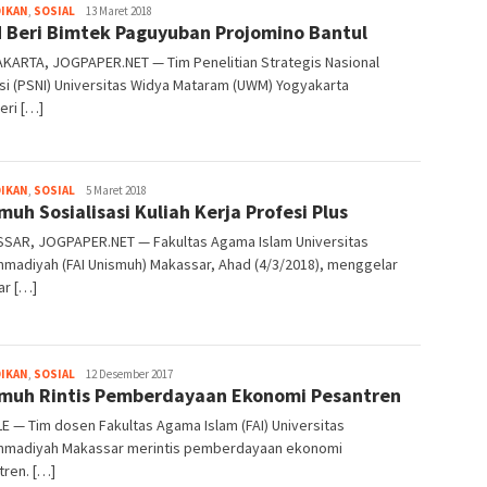
Heri
DIKAN
,
SOSIAL
13 Maret 2018
Beri Bimtek Paguyuban Projomino Bantul
Purwata
KARTA, JOGPAPER.NET — Tim Penelitian Strategis Nasional
usi (PSNI) Universitas Widya Mataram (UWM) Yogyakarta
ri […]
Heri
DIKAN
,
SOSIAL
5 Maret 2018
muh Sosialisasi Kuliah Kerja Profesi Plus
Purwata
SAR, JOGPAPER.NET — Fakultas Agama Islam Universitas
madiyah (FAI Unismuh) Makassar, Ahad (4/3/2018), menggelar
ar […]
Heri
DIKAN
,
SOSIAL
12 Desember 2017
muh Rintis Pemberdayaan Ekonomi Pesantren
Purwata
 — Tim dosen Fakultas Agama Islam (FAI) Universitas
madiyah Makassar merintis pemberdayaan ekonomi
tren. […]