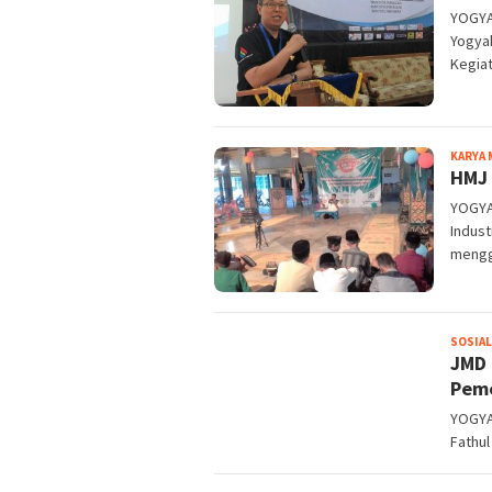
YOGYA
Yogya
Kegia
KARYA
HMJ 
YOGYA
Indust
mengg
SOSIAL
JMD 
Peme
YOGYA
Fathu