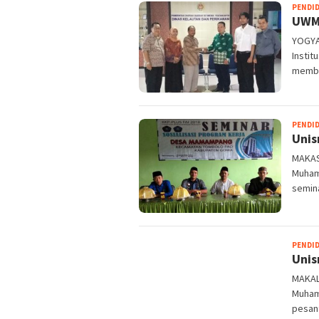
PENDI
UWM 
YOGYA
Instit
membe
PENDI
Unis
MAKAS
Muham
semin
PENDI
Unis
MAKALE
Muham
pesan