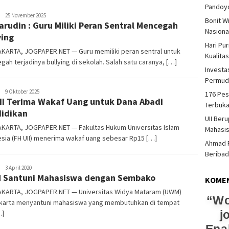
Pandoy
Heri
25 November 2025
Bonit W
rudin : Guru Miliki Peran Sentral Mencegah
Purwata
Nasiona
ying
Hari Pu
KARTA, JOGPAPER.NET — Guru memiliki peran sentral untuk
Kualita
ah terjadinya bullying di sekolah. Salah satu caranya, […]
Investas
Permud
Heri
9 Oktober 2025
176 Pes
II Terima Wakaf Uang untuk Dana Abadi
Purwata
Terbuka
idikan
UII Ber
KARTA, JOGPAPER.NET — Fakultas Hukum Universitas Islam
Mahasi
sia (FH UII) menerima wakaf uang sebesar Rp15 […]
Ahmad F
Beriba
Heri
3 April 2020
Santuni Mahasiswa dengan Sembako
Purwata
KOME
KARTA, JOGPAPER.NET — Universitas Widya Mataram (UWM)
Wo
karta menyantuni mahasiswa yang membutuhkan di tempat
j
…]