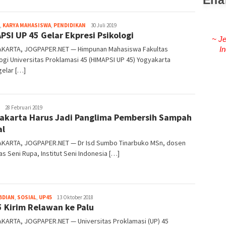
Ena
Heri
,
KARYA MAHASISWA
,
PENDIDIKAN
30 Juli 2019
PSI UP 45 Gelar Ekpresi Psikologi
Purwata
~ Je
KARTA, JOGPAPER.NET — Himpunan Mahasiswa Fakultas
In
ogi Universitas Proklamasi 45 (HIMAPSI UP 45) Yogyakarta
elar […]
Heri
28 Februari 2019
akarta Harus Jadi Panglima Pembersih Sampah
Purwata
al
KARTA, JOGPAPER.NET — Dr Isd Sumbo Tinarbuko MSn, dosen
as Seni Rupa, Institut Seni Indonesia […]
Heri
BDIAN
,
SOSIAL
,
UP45
13 Oktober 2018
 Kirim Relawan ke Palu
Purwata
KARTA, JOGPAPER.NET — Universitas Proklamasi (UP) 45