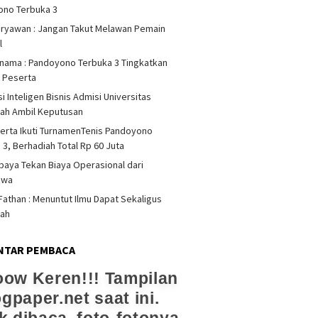
ono Terbuka 3
iryawan : Jangan Takut Melawan Pemain
l
rnama : Pandoyono Terbuka 3 Tingkatkan
s Peserta
i Inteligen Bisnis Admisi Universitas
ah Ambil Keputusan
erta Ikuti TurnamenTenis Pandoyono
 3, Berhadiah Total Rp 60 Juta
upaya Tekan Biaya Operasional dari
swa
athan : Menuntut Ilmu Dapat Sekaligus
dah
NTAR PEMBACA
ow Keren!!! Tampilan
ogpaper.net saat ini.