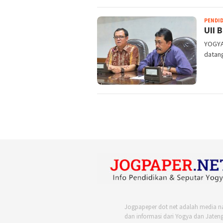
PENDI
UII 
YOGYA
datan
Jogpapeper dot net adalah media n
dan informasi dari Yogya dan Jateng