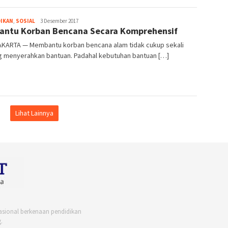
Heri
DIKAN
,
SOSIAL
3 Desember 2017
Bantu Korban Bencana Secara Komprehensif
Purwata
KARTA — Membantu korban bencana alam tidak cukup sekali
g menyerahkan bantuan. Padahal kebutuhan bantuan […]
Lihat Lainnya
asional berkenaan pendidikan
.