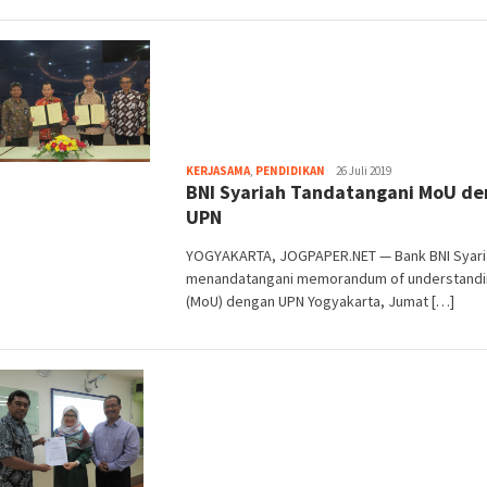
Heri
KERJASAMA
,
PENDIDIKAN
26 Juli 2019
​BNI Syariah Tandatangani MoU d
Purwata
UPN
YOGYAKARTA, JOGPAPER.NET — Bank BNI Syari
menandatangani memorandum of understand
(MoU) dengan UPN Yogyakarta, Jumat […]