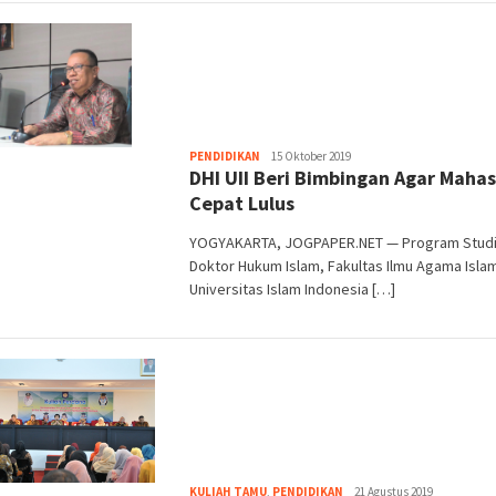
Heri
PENDIDIKAN
15 Oktober 2019
DHI UII Beri Bimbingan Agar Maha
Purwata
Cepat Lulus
YOGYAKARTA, JOGPAPER.NET — Program Stud
Doktor Hukum Islam, Fakultas Ilmu Agama Isla
Universitas Islam Indonesia […]
Heri
KULIAH TAMU
,
PENDIDIKAN
21 Agustus 2019