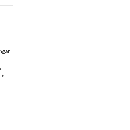
engan
ah
ing