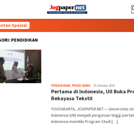
nten Spesial
GORI:
PENDIDIKAN
Heri
PENDIDIKAN
,
PRODI BARU
25 Oktober 2019
Pertama di Indonesia, UII Buka Pr
Purwata
Rekayasa Tekstil
YOGYAKARTA, JOGPAPER.NET — Universitas Is
Indonesia (UII) menjadi perguruan tinggi perta
Indonesia memiliki Program Studi […]