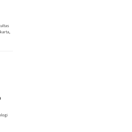
ultas
karta,
n
logi