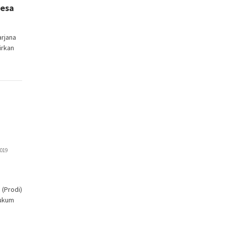
nesa
rjana
irkan
2019
(Prodi)
Hukum