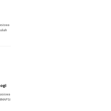
asiswa
uliah
logi
asiswa
HIMAPSI