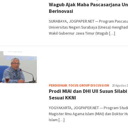
Wagub Ajak Maba Pascasarjana U
Purwata
Berinovasi
SURABAYA, JOGPAPER.NET — Program Pascasa
Universitas Negeri Surabaya (Unesa) menghad
Wakil Gubernur Jawa Timur (Wagub […]
Heri
PENDIDIKAN
,
FOCUS GROUP DISCUSSION
20 Agustus 
Prodi MIAI dan DHI UII Susun Silabi
Purwata
Sesuai KKNI
YOGYAKARTA, JOGPAPER.NET — Program Studi 
Magister Ilmu Agama Islam (MIAI) dan Doktor 
Islam […]