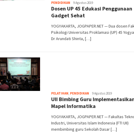
Heri
PENDIDIKAN
9 Agustus 2019
Dosen UP 45 Edukasi Penggunaan
Purwata
Gadget Sehat
YOGYAKARTA, JOGPAPER.NET — Dua dosen Fak
Psikologi Universitas Proklamasi (UP) 45 Yogya
Dr Arundati Shinta, […]
Heri
PELATIHAN
,
PENDIDIKAN
9 Agustus 2019
UII Bimbing Guru Implementasika
Purwata
Mapel Informatika
YOGYAKARTA, JOGPAPER.NET — Fakultas Tekno
Industri, Universitas Islam Indonesia (FTI UII)
membimbing guru Sekolah Dasar […]