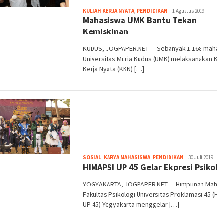
Heri
KULIAH KERJA NYATA
,
PENDIDIKAN
1 Agustus 2019
Mahasiswa UMK Bantu Tekan
Purwata
Kemiskinan
KUDUS, JOGPAPER.NET — Sebanyak 1.168 mah
Universitas Muria Kudus (UMK) melaksanakan K
Kerja Nyata (KKN) […]
Heri
SOSIAL
,
KARYA MAHASISWA
,
PENDIDIKAN
30 Juli 2019
HIMAPSI UP 45 Gelar Ekpresi Psiko
Purwata
YOGYAKARTA, JOGPAPER.NET — Himpunan Mah
Fakultas Psikologi Universitas Proklamasi 45 (
UP 45) Yogyakarta menggelar […]