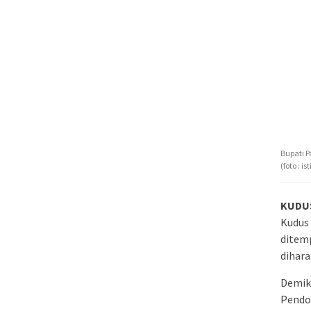
Bupati 
(foto : i
KUDU
Kudus 
ditem
dihar
Demik
Pendop