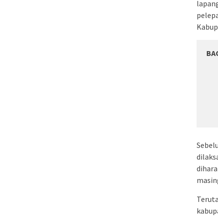
lapang
pelepa
Kabup
BA
Sebel
dilak
dihar
masin
Teruta
kabup