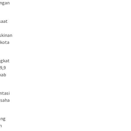
engan
saat
skinan
/kota
ngkat
9,9
kab
ntasi
usaha
ang
n