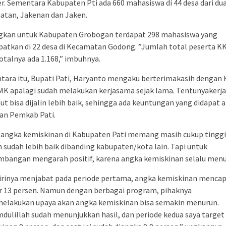
. Sementara Kabupaten Pti ada 660 mahasiswa di 44 desa dari du
atan, Jakenan dan Jaken.
gkan untuk Kabupaten Grobogan terdapat 298 mahasiswa yang
atkan di 22 desa di Kecamatan Godong. ”Jumlah total peserta K
talnya ada 1.168,” imbuhnya.
tara itu, Bupati Pati, Haryanto mengaku berterimakasih dengan
UMK apalagi sudah melakukan kerjasama sejak lama. Tentunyaker
ut bisa dijalin lebih baik, sehingga ada keuntungan yang didapat 
an Pemkab Pati.
 angka kemiskinan di Kabupaten Pati memang masih cukup tinggi
sudah lebih baik dibanding kabupaten/kota lain. Tapi untuk
mbangan mengarah positif, karena angka kemiskinan selalu menu
irinya menjabat pada periode pertama, angka kemiskinan mencap
r 13 persen. Namun dengan berbagai program, pihaknya
melakukan upaya akan angka kemiskinan bisa semakin menurun.
dulillah sudah menunjukkan hasil, dan periode kedua saya target