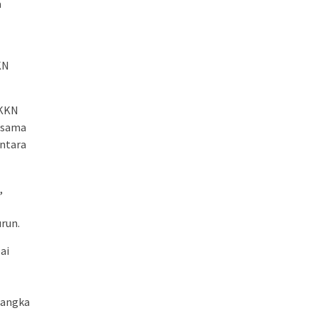
a
KN
 KKN
jasama
antara
,
run.
ai
 angka