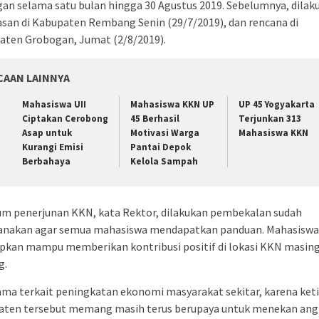
an selama satu bulan hingga 30 Agustus 2019. Sebelumnya, dilak
san di Kabupaten Rembang Senin (29/7/2019), dan rencana di
aten Grobogan, Jumat (2/8/2019).
CAAN LAINNYA
Mahasiswa UII
Mahasiswa KKN UP
UP 45 Yogyakarta
Ciptakan Cerobong
45 Berhasil
Terjunkan 313
Asap untuk
Motivasi Warga
Mahasiswa KKN
Kurangi Emisi
Pantai Depok
Berbahaya
Kelola Sampah
um penerjunan KKN, kata Rektor, dilakukan pembekalan sudah
sanakan agar semua mahasiswa mendapatkan panduan. Mahasiswa
apkan mampu memberikan kontribusi positif di lokasi KKN masin
g.
ma terkait peningkatan ekonomi masyarakat sekitar, karena ket
aten tersebut memang masih terus berupaya untuk menekan ang