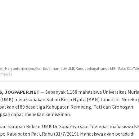
Pati, Haryanto mengenakan jas almamater UMK Kudus sebagai tanda kKN, Rabu (31/7/20
stimewa)
S, JOGPAPER.NET
— Sebanyak 1.168 mahasiswa Universitas Muri
(UMK) melaksanakan Kuliah Kerja Nyata (KKN) tahun ini. Mereka
patkan di 80 desa tiga Kabupaten Rembang, Pati dan Grobogan
apkan dapat menekan kemiskinan.
ian harapan Rektor UMK Dr. Suparnyo saat melepas mahasiswa K
o Kabupaten Pati, Rabu (31/7/2019). Mahasiswa akan berada di