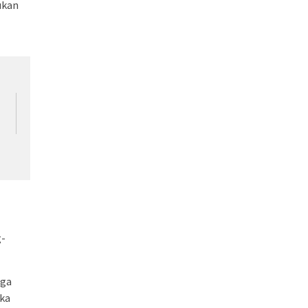
ukan
g-
iga
ka