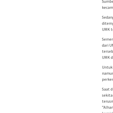
Sumber
kecam
Sedan
ditemp
UMK to
Semen
dari 
terseb
UMK d
Untuk
namun 
perke
Saat d
sekita
terus
”Alham