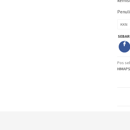
kemisk
Penuli
KKN
SEBAR
Nav
Pos se
HIMAPSI
pos