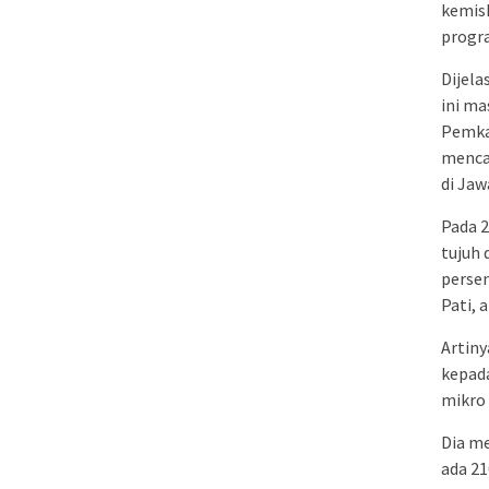
kemisk
progr
Dijela
ini ma
Pemka
mencap
di Jaw
Pada 2
tujuh 
perse
Pati, 
Artiny
kepad
mikro
Dia m
ada 21