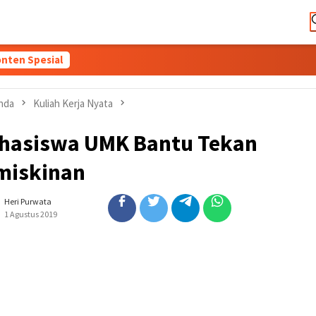
nten Spesial
nda
Kuliah Kerja Nyata
hasiswa UMK Bantu Tekan
miskinan
Heri Purwata
1 Agustus 2019