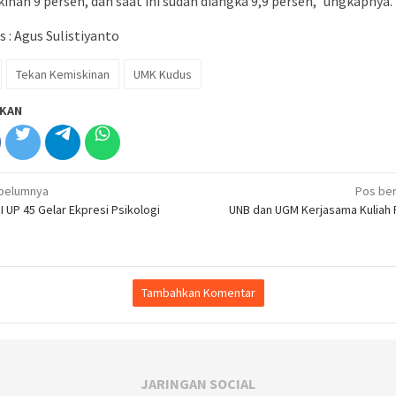
inan 9 persen, dan saat ini sudah diangka 9,9 persen,” ungkapnya.
s : Agus Sulistiyanto
Tekan Kemiskinan
UMK Kudus
KAN
igasi
belumnya
Pos ber
 UP 45 Gelar Ekpresi Psikologi
UNB dan UGM Kerjasama Kuliah 
Tambahkan Komentar
JARINGAN SOCIAL