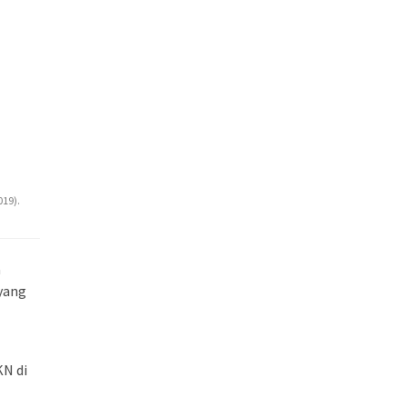
19).
a
 yang
KN di