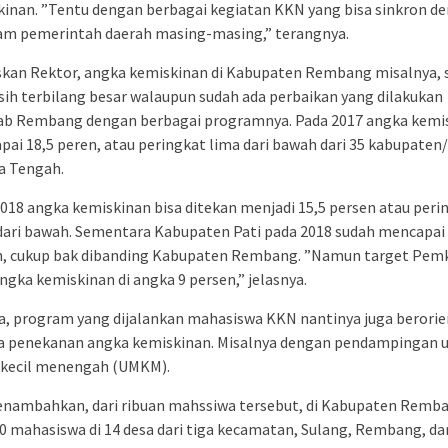
inan. ”Tentu dengan berbagai kegiatan KKN yang bisa sinkron d
am pemerintah daerah masing-masing,” terangnya.
skan Rektor, angka kemiskinan di Kabupaten Rembang misalnya, 
sih terbilang besar walaupun sudah ada perbaikan yang dilakukan
b Rembang dengan berbagai programnya. Pada 2017 angka kemi
ai 18,5 peren, atau peringkat lima dari bawah dari 35 kabupaten
a Tengah.
018 angka kemiskinan bisa ditekan menjadi 15,5 persen atau peri
dari bawah. Sementara Kabupaten Pati pada 2018 sudah mencapai 
n, cukup bak dibanding Kabupaten Rembang. ”Namun target Pem
angka kemiskinan di angka 9 persen,” jelasnya.
a, program yang dijalankan mahasiswa KKN nantinya juga berorie
a penekanan angka kemiskinan. Misalnya dengan pendampingan 
 kecil menengah (UMKM).
enambahkan, dari ribuan mahssiwa tersebut, di Kabupaten Remb
0 mahasiswa di 14 desa dari tiga kecamatan, Sulang, Rembang, da