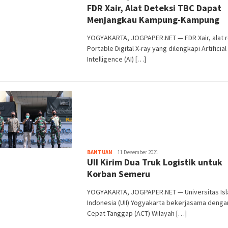
FDR Xair, Alat Deteksi TBC Dapat
Purwata
Menjangkau Kampung-Kampung
YOGYAKARTA, JOGPAPER.NET — FDR Xair, alat 
Portable Digital X-ray yang dilengkapi Artificial
Intelligence (AI) […]
Heri
BANTUAN
11 Desember 2021
UII Kirim Dua Truk Logistik untuk
Purwata
Korban Semeru
YOGYAKARTA, JOGPAPER.NET — Universitas Is
Indonesia (UII) Yogyakarta bekerjasama denga
Cepat Tanggap (ACT) Wilayah […]