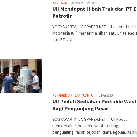
Heri
BANTUAN
25 September 2021
UII Mendapat Hibah Truk dari PT 
Purwata
Petrofin
YOGYAKARTA, JOGPAPER.NET — Universitas Is
Indonesia (UII) menerima hibah satu unit Head 
dari PT […]
Heri
PENGABDIAN
,
BANTUAN
,
UII
2 Mei 2020
UII Peduli Sediakan Portable Wast
Purwata
Bagi Pengunjung Pasar
YOGYAKARTA, JOGPAPER.NET — UII Peduli
menyediakan portable wastafel bagi
pengunjung Pasar Rejodani dan Degolan, Kab