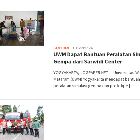
Heri
BANTUAN
30 Oktober 2021
UWM Dapat Bantuan Peralatan Sim
Purwata
Gempa dari Sarwidi Center
YOGYAKARTA, JOGPAPER.NET — Universitas W
Mataram (UWM) Yogyakarta mendapat bantuan
peralatan simulasi gempa dan prototipe […]