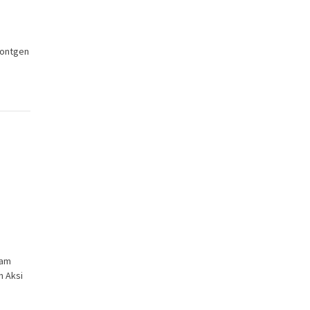
rontgen
lam
n Aksi