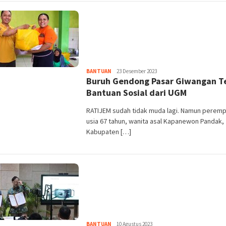
Heri
BANTUAN
23 Desember 2023
Buruh Gendong Pasar Giwangan T
Purwata
Bantuan Sosial dari UGM
RATIJEM sudah tidak muda lagi. Namun perem
usia 67 tahun, wanita asal Kapanewon Pandak,
Kabupaten […]
Heri
BANTUAN
10 Agustus 2023