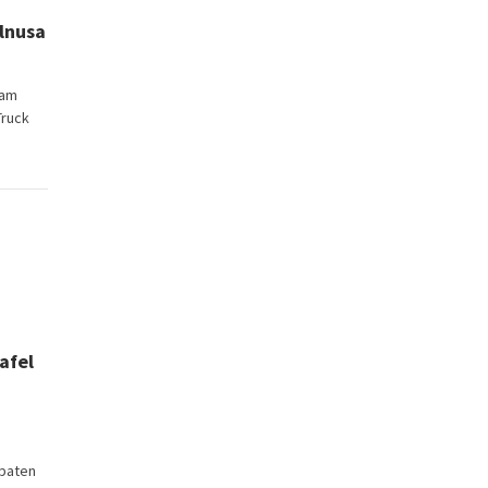
Elnusa
lam
Truck
afel
upaten