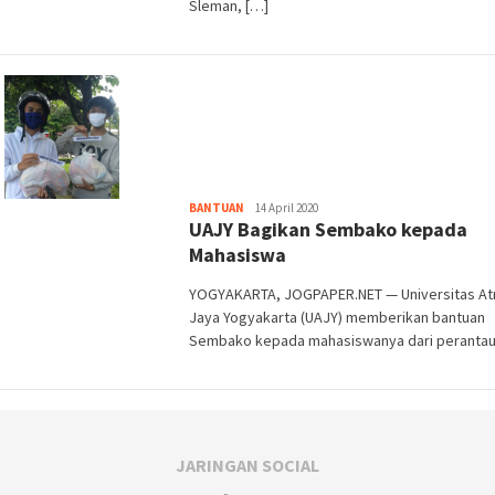
Sleman, […]
Heri
BANTUAN
14 April 2020
UAJY Bagikan Sembako kepada
Purwata
Mahasiswa
YOGYAKARTA, JOGPAPER.NET — Universitas A
Jaya Yogyakarta (UAJY) memberikan bantuan
Sembako kepada mahasiswanya dari perantau
JARINGAN SOCIAL