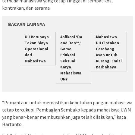
terhada mahasiswa yang tetap tinggal di tempat kos,
kontrakan, dan asrama.
BACAAN LAINNYA
UII Berupaya
Aplikasi ‘Do
Mahasiswa
Tekan Biaya
and Don’t,’
UII Ciptakan
Operasional
Game
Cerobong
dari
Edukasi
Asap untuk
Mahasiswa
Seksual
Kurangi Emisi
Karya
Berbahaya
Mahasiswa
UNY
“Pemantaun untuk memastikan kebutuhan pangan mahasiswa
tetap tercukupi. Pembagian Sembako kepada mahasiswa UWM
yang benar-benar membutuhkan juga telah dilakukan,” kata
Hartanto.