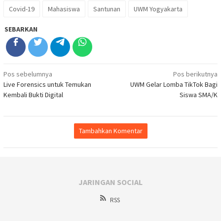
Covid-19
Mahasiswa
Santunan
UWM Yogyakarta
SEBARKAN
Navigasi
Pos sebelumnya
Pos berikutnya
Live Forensics untuk Temukan
UWM Gelar Lomba TikTok Bagi
pos
Kembali Bukti Digital
Siswa SMA/K
Tambahkan Komentar
JARINGAN SOCIAL
RSS