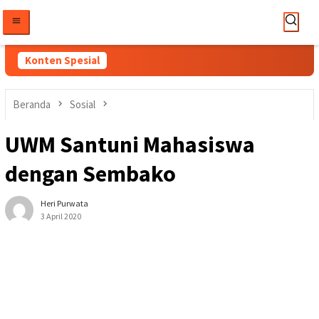
Loncat
ke
konten
Konten Spesial
Beranda
Sosial
UWM Santuni Mahasiswa
dengan Sembako
Heri Purwata
3 April 2020