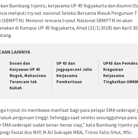
skan Bambang Irjanto, kerjasama UP 45 Yogyakarta dan Alumni Os
sia meliputi try out nasional Seleksi Bersama Masuk Perguruan T
i (SBMPTN). Menurut rencana tryout Nasional SBMPTN ini akan
anakan di Kampus UP 45 Yogyakarta, Ahad (21/1/2018) dan April 2
tang.
CAAN LAINNYA
Dosen dan
UP 45 dan
UP45 dan Pemdes
Karyawan UP 45
jogpaper.net Jalin
Kraguman
Mogok, Mahasiswa
Kerjasama
Kerjasama
Terancam tak
Pemberitaan
Tingkatkan UMKM
Kuliah
ga tryout ini membawa manfaat bagi para pelajar SMA sederajat 
asuk perguruan tinggi. Sehingga saat seleksi sesungguhnya para
r SMA sederajat sudah benar-benar siap,” kata Bambang Irjanto y
ingi Faizal Aco MIP, M Ali Sukrajab MBA, Trisno Fallo SHut, MSc.