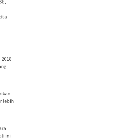
SE,
cita
N 2018
ang
aikan
r lebih
ara
i ini