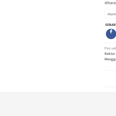
dihara
Alumn
SEBAR
Nav
Pos se
Rektor
pos
Mengge