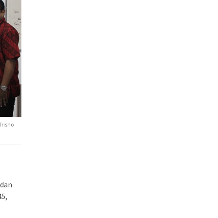
Trisno
 dan
45,