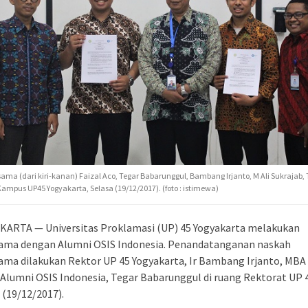
sama (dari kiri-kanan) Faizal Aco, Tegar Babarunggul, Bambang Irjanto, M Ali Sukrajab, 
 Kampus UP45 Yogyakarta, Selasa (19/12/2017). (foto : istimewa)
KARTA — Universitas Proklamasi (UP) 45 Yogyakarta melakukan
sama dengan Alumni OSIS Indonesia. Penandatanganan naskah
ama dilakukan Rektor UP 45 Yogyakarta, Ir Bambang Irjanto, MBA
Alumni OSIS Indonesia, Tegar Babarunggul di ruang Rektorat UP 
 (19/12/2017).