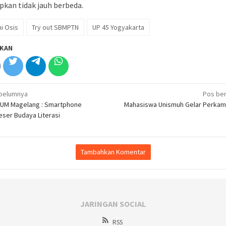
pkan tidak jauh berbeda.
i Osis
Try out SBMPTN
UP 45 Yogyakarta
KAN
igasi
belumnya
Pos ber
 UM Magelang : Smartphone
Mahasiswa Unismuh Gelar Perka
ser Budaya Literasi
Tambahkan Komentar
JARINGAN SOCIAL
RSS