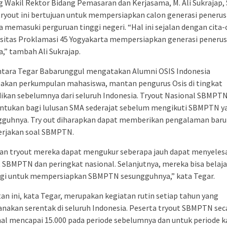
 Wakil Rektor Bidang Pemasaran dan Kerjasama, M. Ali Sukrajap, 
ryout ini bertujuan untuk mempersiapkan calon generasi penerus
 memasuki perguruan tinggi negeri. “Hal ini sejalan dengan cita-
rsitas Proklamasi 45 Yogyakarta mempersiapkan generasi penerus
,” tambah Ali Sukrajap.
tara Tegar Babarunggul mengatakan Alumni OSIS Indonesia
akan perkumpulan mahasiswa, mantan pengurus Osis di tingkat
ikan sebelumnya dari seluruh Indonesia. Tryout Nasional SBMPT
untukan bagi lulusan SMA sederajat sebelum mengikuti SBMPTN y
gguhnya. Try out diharapkan dapat memberikan pengalaman baru
rjakan soal SBMPTN.
an tryout mereka dapat mengukur seberapa jauh dapat menyeles
 SBMPTN dan peringkat nasional. Selanjutnya, mereka bisa belaja
lagi untuk mempersiapkan SBMPTN sesungguhnya,” kata Tegar.
an ini, kata Tegar, merupakan kegiatan rutin setiap tahun yang
anakan serentak di seluruh Indonesia. Peserta tryout SBMPTN sec
al mencapai 15.000 pada periode sebelumnya dan untuk periode kal