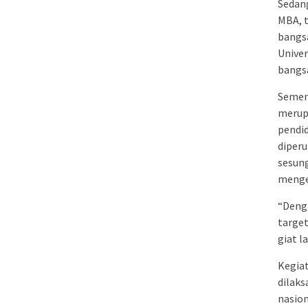
Sedang
MBA, t
bangsa
Unive
bangsa
Semen
merup
pendid
diper
sesun
menge
“Deng
target
giat 
Kegiat
dilaks
nasion