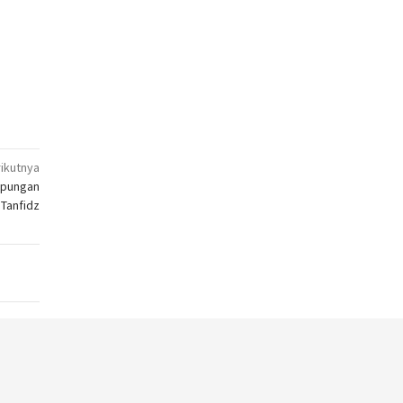
ikutnya
mpungan
Tanfidz