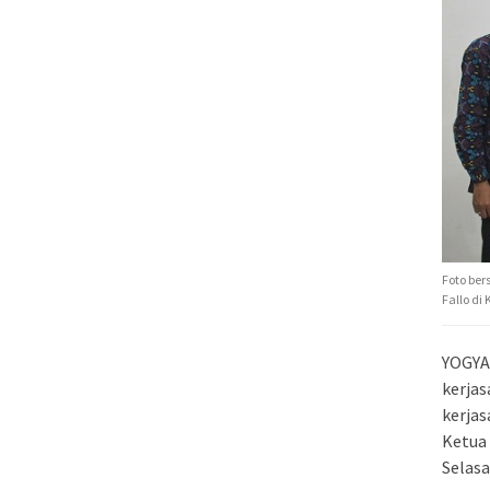
Foto ber
Fallo di
YOGYA
kerja
kerjas
Ketua 
Selasa