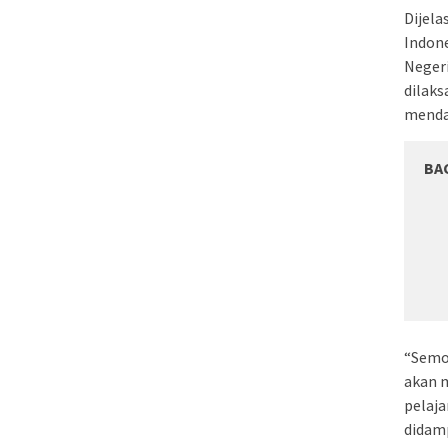
Dijela
Indone
Neger
dilaks
menda
BA
“Semo
akan m
pelaja
didamp