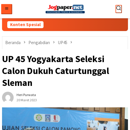
Loncat
ke
konten
Konten Spesial
Beranda
Pengabdian
UP45
UP 45 Yogyakarta Seleksi
Calon Dukuh Caturtunggal
Sleman
Heri Purwata
20 Maret 2023