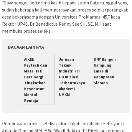
“Saya sangat berterima kasih kepada Lurah Caturtunggal yang
sudah beberapa kali mempercayakan proses seleksi perangkat
desa bekerjasama dengan Universitas Proklamasi 45,” kata
Rektor UP45, Dr Benedictus Renny See SH, SE, MH saat
membuka proses seleksi.
BACAAN LAINNYA
AIKEN
Jurusan
UNY Bangun
Psytech dan
Teknik
Kampung
Mata Hati
Industri FTI
Emas di
Bersinergi
UII Inisiasi
Kabupaten
Tingkatkan
Terbentuknya
Sleman
Kesehatan
Akademi
Mental
UMKM
Remaja
Pembukaan proses seleksi calon dukuh ini dihadiri Febriyanti
Angelia Ginting SPd, MSc, Wakil Rektor III; Direktur Lembaga