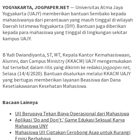
YOGYAKARTA, JOGPAPER.NET
— Universitas Atma Jaya
Yogyakarta (UAJY) memberikan bantuan Sembako kepada
mahasiswanya dari perantauan yang masih tinggal di wilayah
Daerah Istimewa Yogyakarta (DIY). Bantuan juga diberikan
kepada para mahasiswa yang tinggal di lingkungan sekitar
kampus UAJY.
B Yudi Dwiandiyanta, ST, MT, Kepala Kantor Kemahasiswaan,
Alumni, dan Campus Ministry (KKACM) UAJY mengemukakan
hal tersebut dalam rilis yang dikirim ke redaksi
jogpaper.net
,
Selasa (14/4/2020). Bantuan disalurkan melalui KKACM UAJY
yang bertugas memberikan layanan Beasiswa dan Dana
Kesetiakawanan Kesehatan Mahasiswa.
Bacaan Lainnya
UII Berupaya Tekan Biaya Operasional dari Mahasiswa
Aplikasi ‘Do and Don’t,’ Game Edukasi Seksual Karya
Mahasiswa UNY
Mahasiswa UII Ciptakan Cerobong Asap untuk Kurangi
Emisi Berbahaya