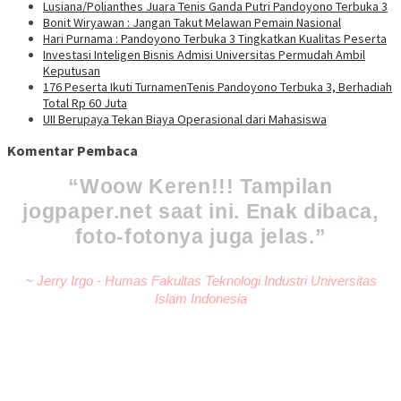
Lusiana/Polianthes Juara Tenis Ganda Putri Pandoyono Terbuka 3
Bonit Wiryawan : Jangan Takut Melawan Pemain Nasional
Hari Purnama : Pandoyono Terbuka 3 Tingkatkan Kualitas Peserta
Investasi Inteligen Bisnis Admisi Universitas Permudah Ambil
Keputusan
176 Peserta Ikuti TurnamenTenis Pandoyono Terbuka 3, Berhadiah
Total Rp 60 Juta
UII Berupaya Tekan Biaya Operasional dari Mahasiswa
Komentar Pembaca
Woow Keren!!! Tampilan
jogpaper.net saat ini. Enak dibaca,
foto-fotonya juga jelas.
~ Jerry Irgo - Humas Fakultas Teknologi Industri Universitas
Islam Indonesia