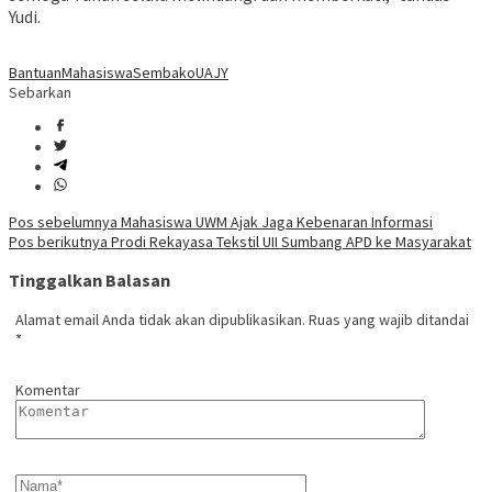
Yudi.
Bantuan
Mahasiswa
Sembako
UAJY
Sebarkan
Navigasi
Pos sebelumnya
Mahasiswa UWM Ajak Jaga Kebenaran Informasi
Pos berikutnya
Prodi Rekayasa Tekstil UII Sumbang APD ke Masyarakat
pos
Tinggalkan Balasan
Alamat email Anda tidak akan dipublikasikan.
Ruas yang wajib ditandai
*
Komentar