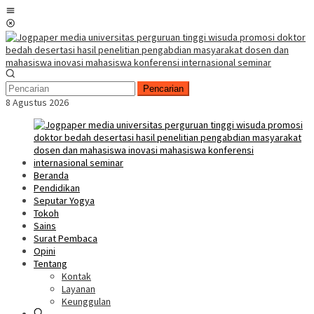
Loncat
Menu
ke
Mobile
konten
Pencarian
8 Agustus 2026
Beranda
Pendidikan
Seputar Yogya
Tokoh
Sains
Surat Pembaca
Opini
Tentang
Kontak
Layanan
Keunggulan