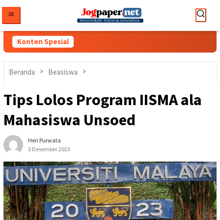
Loncat
ke
konten
Konten Spesial
Beranda
Beasiswa
Tips Lolos Program IISMA ala
Mahasiswa Unsoed
Heri Purwata
3 Desember 2023