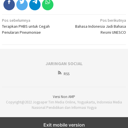
Navigasi
Pos sebelumnya
Pos berikutnya
Terapkan PHBS untuk Cegah
Bahasa Indonesia Jadi Bahasa
pos
Penularan Pneumoniae
Resmi UNESCO
JARINGAN SOCIAL
RSS
Versi Non AMP
Copyright@2022 Jogpaper Tim Media Online, Yogyakarta, Indonesia Media
Nasional Pendidikan dan Informasi Yogya
Exit mobile version