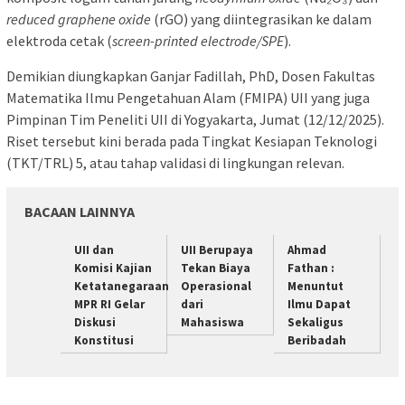
reduced graphene oxide
(rGO) yang diintegrasikan ke dalam
elektroda cetak (
screen-printed electrode/SPE
).
Demikian diungkapkan Ganjar Fadillah, PhD, Dosen Fakultas
Matematika Ilmu Pengetahuan Alam (FMIPA) UII yang juga
Pimpinan Tim Peneliti UII di Yogyakarta, Jumat (12/12/2025).
Riset tersebut kini berada pada Tingkat Kesiapan Teknologi
(TKT/TRL) 5, atau tahap validasi di lingkungan relevan.
BACAAN LAINNYA
UII dan
UII Berupaya
Ahmad
Komisi Kajian
Tekan Biaya
Fathan :
Ketatanegaraan
Operasional
Menuntut
MPR RI Gelar
dari
Ilmu Dapat
Diskusi
Mahasiswa
Sekaligus
Konstitusi
Beribadah