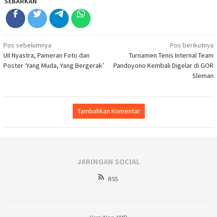
SEBARKAN
Navigasi
Pos sebelumnya
Pos berikutnya
UII Nyastra, Pameran Foto dan
Turnamen Tenis Internal Team
pos
Poster ‘Yang Muda, Yang Bergerak’
Pandoyono Kembali Digelar di GOR
Sleman
Tambahkan Komentar
JARINGAN SOCIAL
RSS