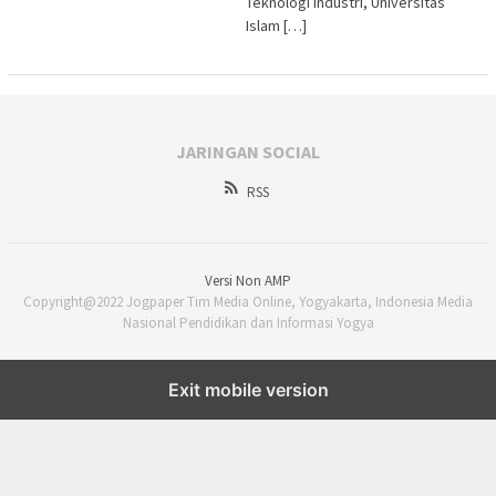
Teknologi Industri, Universitas
Islam […]
JARINGAN SOCIAL
RSS
Versi Non AMP
Copyright@2022 Jogpaper Tim Media Online, Yogyakarta, Indonesia Media
Nasional Pendidikan dan Informasi Yogya
Exit mobile version