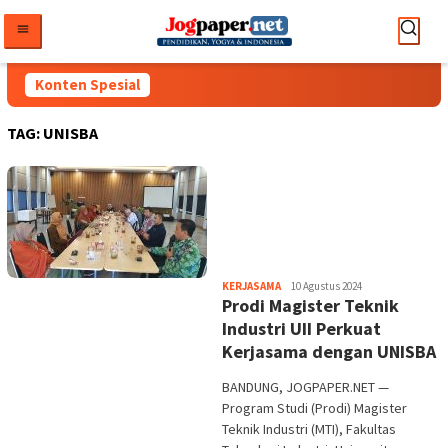
Loncat
ke
konten
Konten Spesial
TAG:
UNISBA
Heri
KERJASAMA
10 Agustus 2024
Prodi Magister Teknik
Purwata
Industri UII Perkuat
Kerjasama dengan UNISBA
BANDUNG, JOGPAPER.NET —
Program Studi (Prodi) Magister
Teknik Industri (MTI), Fakultas