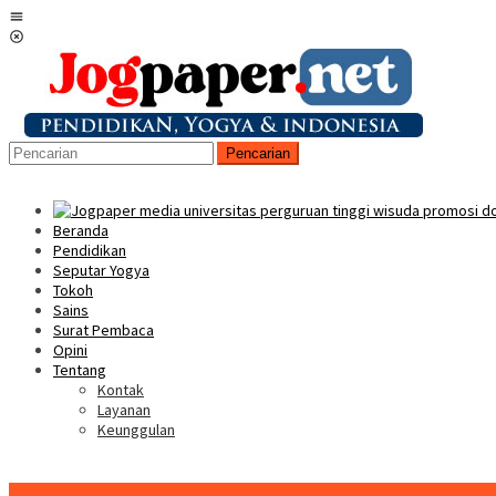
Loncat
Menu
ke
Mobile
konten
Pencarian
Beranda
Pendidikan
Seputar Yogya
Tokoh
Sains
Surat Pembaca
Opini
Tentang
Kontak
Layanan
Keunggulan
Konten Spesial