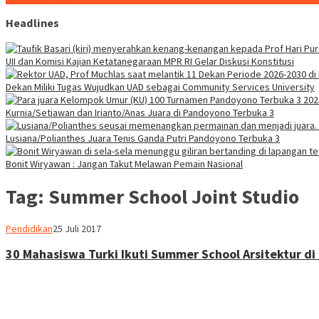
Headlines
UII dan Komisi Kajian Ketatanegaraan MPR RI Gelar Diskusi Konstitusi
Dekan Miliki Tugas Wujudkan UAD sebagai Community Services University
Kurnia/Setiawan dan Irianto/Anas Juara di Pandoyono Terbuka 3
Lusiana/Polianthes Juara Tenis Ganda Putri Pandoyono Terbuka 3
Bonit Wiryawan : Jangan Takut Melawan Pemain Nasional
Tag:
Summer School Joint Studio
Heri
Pendidikan
25 Juli 2017
Purwata
30 Mahasiswa Turki Ikuti Summer School Arsitektur di 