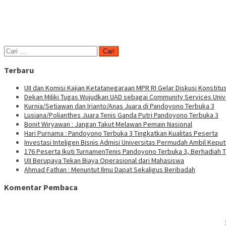
Cari
untuk:
Terbaru
UII dan Komisi Kajian Ketatanegaraan MPR RI Gelar Diskusi Konstitus
Dekan Miliki Tugas Wujudkan UAD sebagai Community Services Univ
Kurnia/Setiawan dan Irianto/Anas Juara di Pandoyono Terbuka 3
Lusiana/Polianthes Juara Tenis Ganda Putri Pandoyono Terbuka 3
Bonit Wiryawan : Jangan Takut Melawan Pemain Nasional
Hari Purnama : Pandoyono Terbuka 3 Tingkatkan Kualitas Peserta
Investasi Inteligen Bisnis Admisi Universitas Permudah Ambil Kepu
176 Peserta Ikuti TurnamenTenis Pandoyono Terbuka 3, Berhadiah T
UII Berupaya Tekan Biaya Operasional dari Mahasiswa
Ahmad Fathan : Menuntut Ilmu Dapat Sekaligus Beribadah
Komentar Pembaca