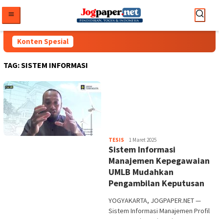
Loncat
ke
konten
Konten Spesial
TAG:
SISTEM INFORMASI
Heri
TESIS
1 Maret 2025
Sistem Informasi
Purwata
Manajemen Kepegawaian
UMLB Mudahkan
Pengambilan Keputusan
YOGYAKARTA, JOGPAPER.NET —
Sistem Informasi Manajemen Profil