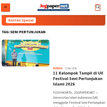
Loncat
ke
konten
Konten Spesial
TAG:
SENI PERTUNJUKAN
Heri
BUDAYA
12 Mei 2026
11 Kelompok Tampil di UII
Purwata
Festival Seni Pertunjukan
Islami 2026
YOGYAKARTA, JOGPAPER.NET —
Universitas Islam Indonesia (UII)
menggelar Festival Seni Pertunjukan