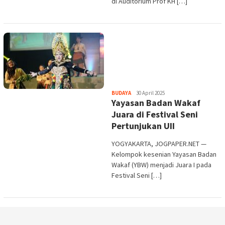
di Auditorium Prof KH […]
Heri
BUDAYA
30 April 2025
Yayasan Badan Wakaf
Purwata
Juara di Festival Seni
Pertunjukan UII
YOGYAKARTA, JOGPAPER.NET —
Kelompok kesenian Yayasan Badan
Wakaf (YBW) menjadi Juara I pada
Festival Seni […]