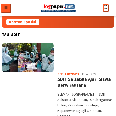
Loncat
ke
konten
Konten Spesial
TAG:
SDIT
Heri
SEPUTAR YOGYA
18 Juni 2022
SDIT Salsabila Ajari Siswa
Purwata
Berwirausaha
SLEMAN, JOGPAPER.NET — SDIT
Salsabila Klaseman, Dukuh Ngabean
Kulon, Kalurahan Sinduhrjo,
Kapanewon Ngaglik, Sleman,