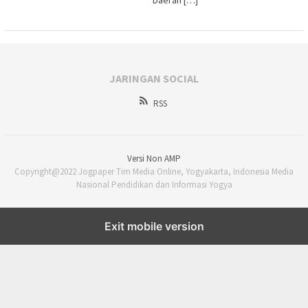
Daerah […]
JARINGAN SOCIAL
RSS
Versi Non AMP
Copyright@2022 Jogpaper Tim Media Online, Yogyakarta, Indonesia Media
Nasional Pendidikan dan Informasi Yogya
Exit mobile version