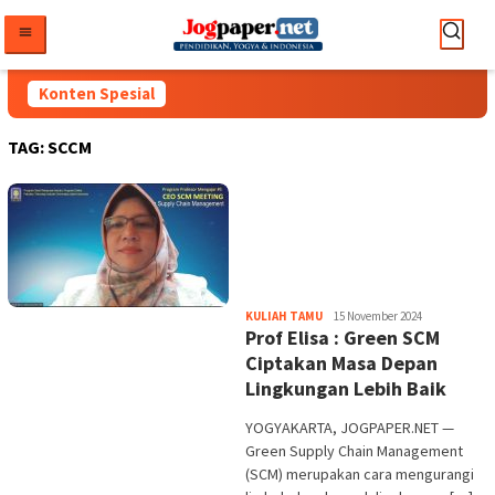
Loncat
ke
konten
Konten Spesial
TAG:
SCCM
Heri
KULIAH TAMU
15 November 2024
Prof Elisa : Green SCM
Purwata
Ciptakan Masa Depan
Lingkungan Lebih Baik
YOGYAKARTA, JOGPAPER.NET —
Green Supply Chain Management
(SCM) merupakan cara mengurangi