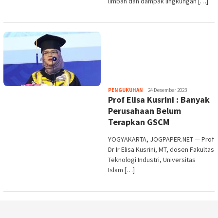
limbah dan dampak lingkungan […]
Heri
PENGUKUHAN
24 Desember 2023
Prof Elisa Kusrini : Banyak
Purwata
Perusahaan Belum
Terapkan GSCM
YOGYAKARTA, JOGPAPER.NET — Prof
Dr Ir Elisa Kusrini, MT, dosen Fakultas
Teknologi Industri, Universitas
Islam […]