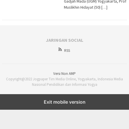
Gadjah Mada (UGM) Yogyakarta, Prof
Muslikhin Hidayat (50) […]
JARINGAN SOCIAL
RSS
Versi Non AMP
Copyright@2022 Jogpaper Tim Media Online, Yogyakarta, Indonesia Media
Nasional Pendidikan dan Informasi Yogya
Exit mobile version