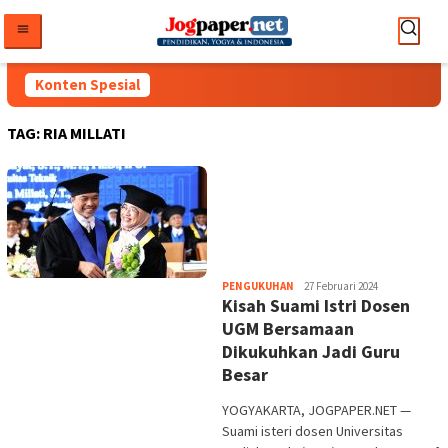
Loncat
ke
konten
Konten Spesial
TAG:
RIA MILLATI
Heri
PENGUKUHAN
27 Februari 2024
Kisah Suami Istri Dosen
Purwata
UGM Bersamaan
Dikukuhkan Jadi Guru
Besar
YOGYAKARTA, JOGPAPER.NET —
Suami isteri dosen Universitas