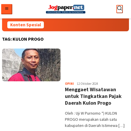
Loncat
ke
konten
Konten Spesial
TAG:
KULON PROGO
Heri
OPINI
12 Oktober 2024
Menggaet Wisatawan
Purwata
untuk Tingkatkan Pajak
Daerah Kulon Progo
Oleh : Uji W Purnomo *) KULON
PROGO merupakan salah satu
kabupaten di Daerah Istimewa […]