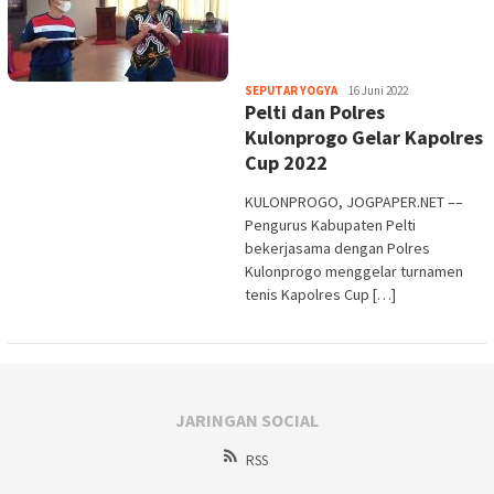
Heri
SEPUTAR YOGYA
16 Juni 2022
Pelti dan Polres
Purwata
Kulonprogo Gelar Kapolres
Cup 2022
KULONPROGO, JOGPAPER.NET ––
Pengurus Kabupaten Pelti
bekerjasama dengan Polres
Kulonprogo menggelar turnamen
tenis Kapolres Cup […]
JARINGAN SOCIAL
RSS