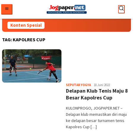
Loncat
ke
konten
Konten Spesial
TAG:
KAPOLRES CUP
Heri
SEPUTAR YOGYA
18 Juni 2022
Delapan Klub Tenis Maju 8
Purwata
Besar Kapolres Cup
KULONPROGO, JOGPAPER.NET –
Delapan klub memastikan diri maju
ke delapan besar turnamen tenis
Kapolres Cup […]