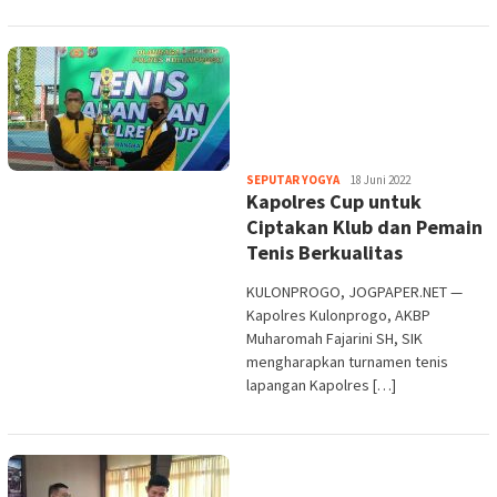
Heri
SEPUTAR YOGYA
18 Juni 2022
Kapolres Cup untuk
Purwata
Ciptakan Klub dan Pemain
Tenis Berkualitas
KULONPROGO, JOGPAPER.NET —
Kapolres Kulonprogo, AKBP
Muharomah Fajarini SH, SIK
mengharapkan turnamen tenis
lapangan Kapolres […]