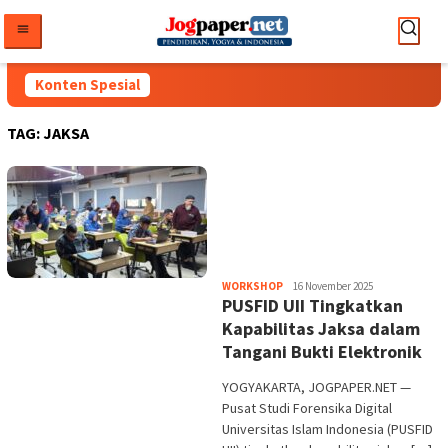
Loncat
ke
konten
Konten Spesial
TAG:
JAKSA
Heri
WORKSHOP
16 November 2025
PUSFID UII Tingkatkan
Purwata
Kapabilitas Jaksa dalam
Tangani Bukti Elektronik
YOGYAKARTA, JOGPAPER.NET —
Pusat Studi Forensika Digital
Universitas Islam Indonesia (PUSFID