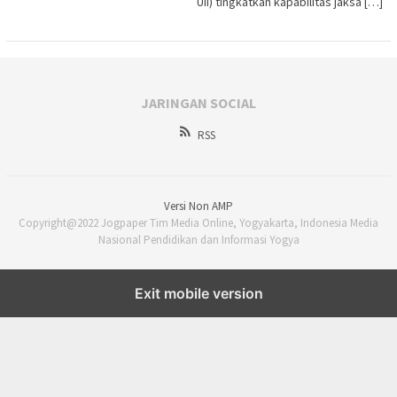
UII) tingkatkan kapabilitas jaksa […]
JARINGAN SOCIAL
RSS
Versi Non AMP
Copyright@2022 Jogpaper Tim Media Online, Yogyakarta, Indonesia Media
Nasional Pendidikan dan Informasi Yogya
Exit mobile version