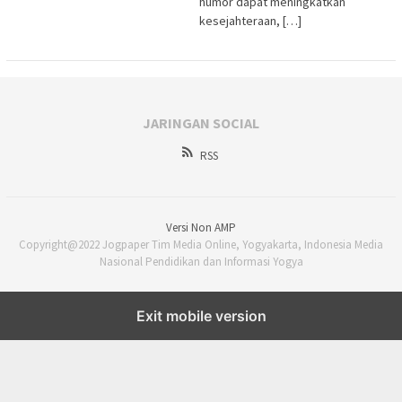
humor dapat meningkatkan
kesejahteraan, […]
JARINGAN SOCIAL
RSS
Versi Non AMP
Copyright@2022 Jogpaper Tim Media Online, Yogyakarta, Indonesia Media
Nasional Pendidikan dan Informasi Yogya
Exit mobile version