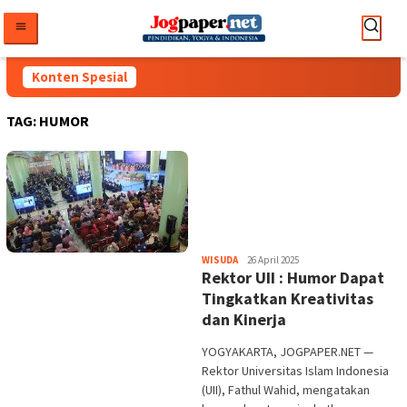
Loncat
ke
konten
Konten Spesial
TAG:
HUMOR
Heri
WISUDA
26 April 2025
Rektor UII : Humor Dapat
Purwata
Tingkatkan Kreativitas
dan Kinerja
YOGYAKARTA, JOGPAPER.NET —
Rektor Universitas Islam Indonesia
(UII), Fathul Wahid, mengatakan