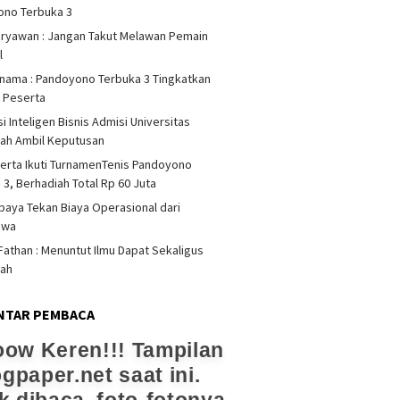
ono Terbuka 3
iryawan : Jangan Takut Melawan Pemain
l
rnama : Pandoyono Terbuka 3 Tingkatkan
s Peserta
i Inteligen Bisnis Admisi Universitas
ah Ambil Keputusan
erta Ikuti TurnamenTenis Pandoyono
 3, Berhadiah Total Rp 60 Juta
upaya Tekan Biaya Operasional dari
swa
athan : Menuntut Ilmu Dapat Sekaligus
dah
NTAR PEMBACA
ow Keren!!! Tampilan
ogpaper.net saat ini.