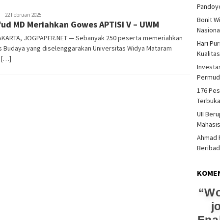
Pandoy
Heri
22 Februari 2025
Bonit W
ud MD Meriahkan Gowes APTISI V – UWM
Purwata
Nasiona
KARTA, JOGPAPER.NET — Sebanyak 250 peserta memeriahkan
Hari Pu
 Budaya yang diselenggarakan Universitas Widya Mataram
Kualita
 […]
Investas
Permud
176 Pes
Terbuka
UII Ber
Mahasi
Ahmad F
Beriba
KOME
Wo
j