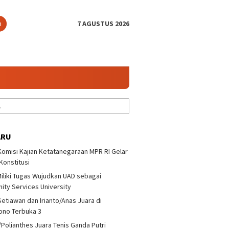
n
7 AGUSTUS 2026
ARU
 Komisi Kajian Ketatanegaraan MPR RI Gelar
 Konstitusi
iliki Tugas Wujudkan UAD sebagai
a/Polianthes Juara
Bonit Wiryawan : Jangan
UII dan 
ty Services University
Ganda Putri
Takut Melawan Pemain
Ketatan
yono Terbuka 3
Nasional
Diskusi 
Setiawan dan Irianto/Anas Juara di
ono Terbuka 3
/Polianthes Juara Tenis Ganda Putri