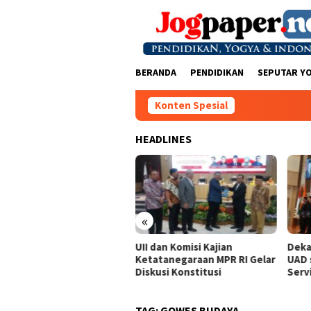
Loncat
ke
konten
BERANDA
PENDIDIKAN
SEPUTAR Y
Konten Spesial
HEADLINES
«
it Wiryawan : Jangan
UII dan Komisi Kajian
Deka
kut Melawan Pemain
Ketatanegaraan MPR RI Gelar
UAD 
ional
Diskusi Konstitusi
Serv
TAG:
GOWES BUDAYA