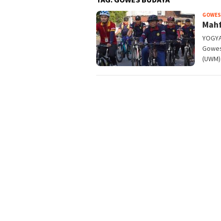
GOWES
Mahf
YOGYA
Gowes
(UWM)