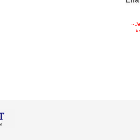
Ena
~ Je
In