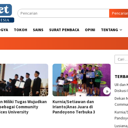
Pencaria
OGYA
TOKOH
SAINS
SURAT PEMBACA
OPINI
TENTANG
Cari
untuk:
TERB
UII dan
»
Diskusi
Dekan M
n Miliki Tugas Wujudkan
Kurnia/Setiawan dan
Lusian
Communi
sebagai Community
Irianto/Anas Juara di
Tenis 
ices University
Pandoyono Terbuka 3
Pando
Kurnia/
Pandoy
Lusiana