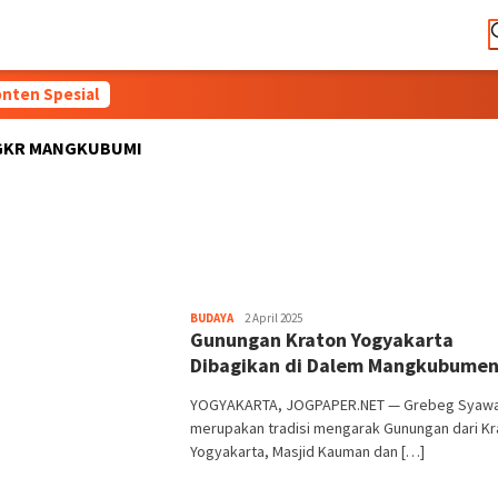
nten Spesial
GKR MANGKUBUMI
Heri
BUDAYA
2 April 2025
Gunungan Kraton Yogyakarta
Purwata
Dibagikan di Dalem Mangkubume
YOGYAKARTA, JOGPAPER.NET — Grebeg Syawa
merupakan tradisi mengarak Gunungan dari Kr
Yogyakarta, Masjid Kauman dan […]