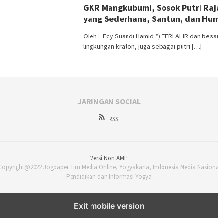
GKR Mangkubumi​, Sosok Putri Raj
Purwata
yang Sederhana, Santun, dan Hu
Oleh : Edy Suandi Hamid *) TERLAHIR dan besa
lingkungan kraton, juga sebagai putri […]
JARINGAN SOCIAL
RSS
Versi Non AMP
Copyright@2022 Jogpaper Tim Media Online, Yogyakarta, Indonesia Media Nasiona
Pendidikan dan Informasi Yogya
Exit mobile version