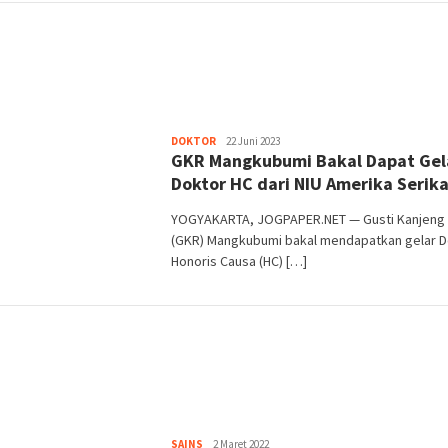
Heri
DOKTOR
22 Juni 2023
GKR Mangkubumi Bakal Dapat Gel
Purwata
Doktor HC dari NIU Amerika Serik
YOGYAKARTA, JOGPAPER.NET — Gusti Kanjeng 
(GKR) Mangkubumi bakal mendapatkan gelar D
Honoris Causa (HC) […]
Heri
SAINS
2 Maret 2022