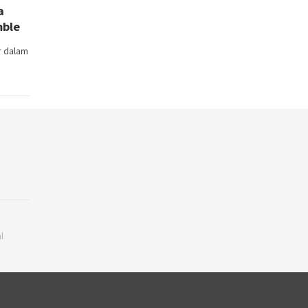
a
mble
r dalam
l