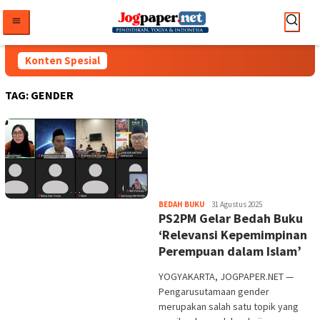
Loncat
ke
konten
Konten Spesial
TAG:
GENDER
Heri
BEDAH BUKU
31 Agustus 2025
PS2PM Gelar Bedah Buku
Purwata
‘Relevansi Kepemimpinan
Perempuan dalam Islam’
YOGYAKARTA, JOGPAPER.NET —
Pengarusutamaan gender
merupakan salah satu topik yang