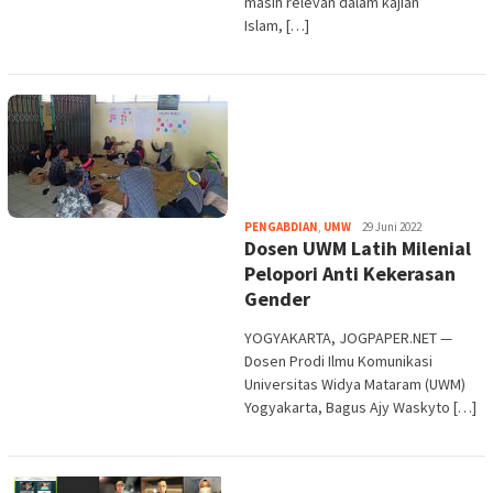
masih relevan dalam kajian
Islam, […]
Heri
PENGABDIAN
,
UMW
29 Juni 2022
Dosen UWM Latih Milenial
Purwata
Pelopori Anti Kekerasan
Gender
YOGYAKARTA, JOGPAPER.NET —
Dosen Prodi Ilmu Komunikasi
Universitas Widya Mataram (UWM)
Yogyakarta, Bagus Ajy Waskyto […]