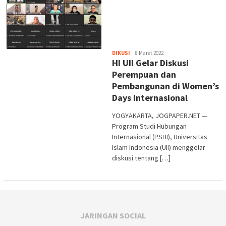
Heri
DIKUSI
8 Maret 2022
HI UII Gelar Diskusi
Purwata
Perempuan dan
Pembangunan di Women’s
Days Internasional
YOGYAKARTA, JOGPAPER.NET —
Program Studi Hubungan
Internasional (PSHI), Universitas
Islam Indonesia (UII) menggelar
diskusi tentang […]
JARINGAN SOCIAL