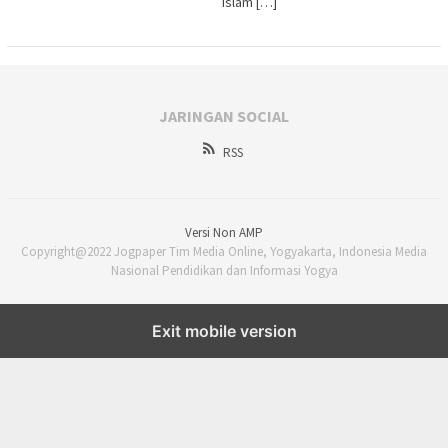
Islam […]
JARINGAN SOCIAL
RSS
Versi Non AMP
Copyright@2022 Jogpaper Tim Media Online, Yogyakarta, Indonesia Media
Nasional Pendidikan dan Informasi Yogya
Exit mobile version