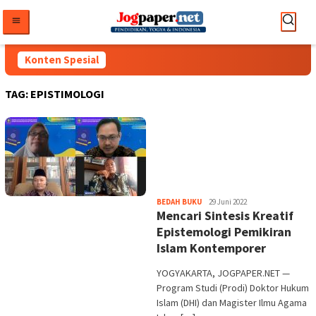
Loncat
ke
konten
Konten Spesial
TAG:
EPISTIMOLOGI
Heri
BEDAH BUKU
29 Juni 2022
Mencari Sintesis Kreatif
Purwata
Epistemologi Pemikiran
Islam Kontemporer
YOGYAKARTA, JOGPAPER.NET —
Program Studi (Prodi) Doktor Hukum
Islam (DHI) dan Magister Ilmu Agama