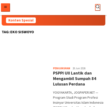
Loncat
ke
konten
Konten Spesial
TAG:
EKO SISWOYO
Heri
PENGUKUHAN
28 Juni 2026
PSPPI UII Lantik dan
Purwata
Mengambil Sumpah 84
Lulusan Perdana
YOGYAKARTA, JOGPAPER.NET —
Program Studi Program Profesi
Insinyur Universitas Islam Indonesia