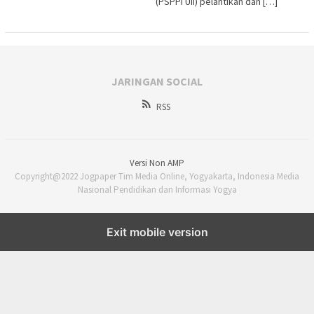
(PSPPI UII) pelantikan dan […]
JARINGAN SOCIAL
RSS
Versi Non AMP
Copyright@2022 Jogpaper Tim Media Online, Yogyakarta, Indonesia Media
Nasional Pendidikan dan Informasi Yogya
Exit mobile version