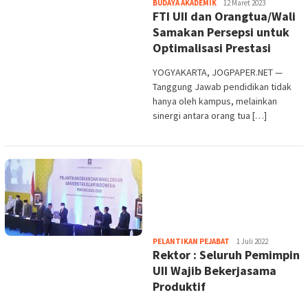
Heri
BUDAYA AKADEMIK
12 Maret 2023
FTI UII dan Orangtua/Wali
Purwata
Samakan Persepsi untuk
Optimalisasi Prestasi
YOGYAKARTA, JOGPAPER.NET —
Tanggung Jawab pendidikan tidak
hanya oleh kampus, melainkan
sinergi antara orang tua […]
Heri
PELANTIKAN PEJABAT
1 Juli 2022
Rektor : Seluruh Pemimpin
Purwata
UII Wajib Bekerjasama
Produktif