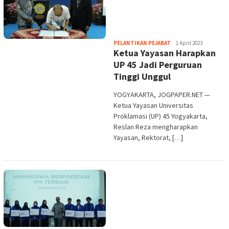
Heri
PELANTIKAN PEJABAT
1 April 2023
Ketua Yayasan Harapkan
Purwata
UP 45 Jadi Perguruan
Tinggi Unggul
YOGYAKARTA, JOGPAPER.NET —
Ketua Yayasan Universitas
Proklamasi (UP) 45 Yogyakarta,
Reslan Reza mengharapkan
Yayasan, Rektorat, […]