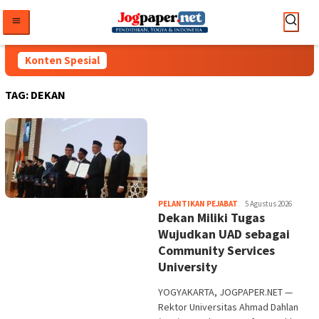
Loncat
ke
konten
Konten Spesial
TAG:
DEKAN
Heri
PELANTIKAN PEJABAT
5 Agustus 2026
Dekan Miliki Tugas
Purwata
Wujudkan UAD sebagai
Community Services
University
YOGYAKARTA, JOGPAPER.NET —
Rektor Universitas Ahmad Dahlan