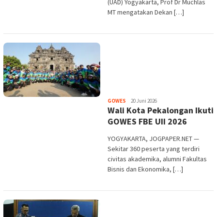
(UAD) Yogyakarta, Prof Dr Muchlas
MT mengatakan Dekan […]
Heri
GOWES
20 Juni 2026
Wali Kota Pekalongan Ikuti
Purwata
GOWES FBE UII 2026
YOGYAKARTA, JOGPAPER.NET —
Sekitar 360 peserta yang terdiri
civitas akademika, alumni Fakultas
Bisnis dan Ekonomika, […]