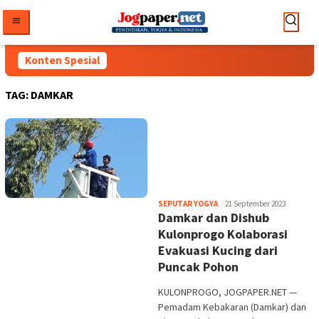
Loncat
ke
konten
Konten Spesial
TAG:
DAMKAR
Heri
SEPUTAR YOGYA
21 September 2023
Damkar dan Dishub
Purwata
Kulonprogo Kolaborasi
Evakuasi Kucing dari
Puncak Pohon
KULONPROGO, JOGPAPER.NET —
Pemadam Kebakaran (Damkar) dan