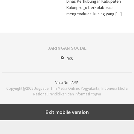
Dinas Perhubungan Kabupaten
Kulonprogo berkolaborasi
mengevakuasi kucing yang […]
JARINGAN SOCIAL
RSS
Versi Non AMP
Copyright@2022 Jogpaper Tim Media Online, Yogyakarta, Indonesia Media
Nasional Pendidikan dan Informasi Yogya
Exit mobile version