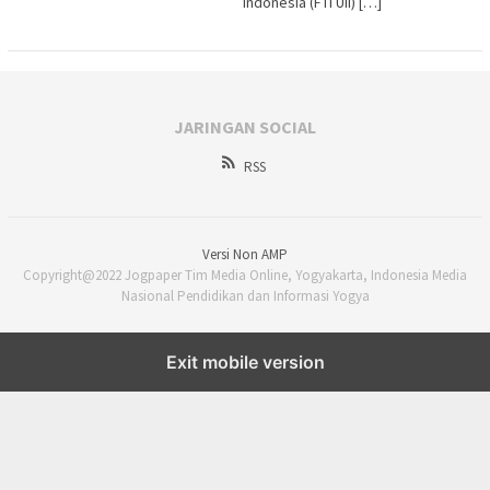
Indonesia (FTI UII) […]
JARINGAN SOCIAL
RSS
Versi Non AMP
Copyright@2022 Jogpaper Tim Media Online, Yogyakarta, Indonesia Media
Nasional Pendidikan dan Informasi Yogya
Exit mobile version