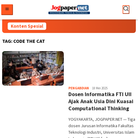
Loncat
ke
konten
Konten Spesial
TAG:
CODE THE CAT
Heri
PENGABDIAN
18 Mei 2025
Dosen Informatika FTI UII
Purwata
Ajak Anak Usia Dini Kuasai
Computational Thinking
YOGYAKARTA, JOGPAPER.NET — Tiga
dosen Jurusan Informatika Fakultas
Teknologi Industri, Universitas Islam