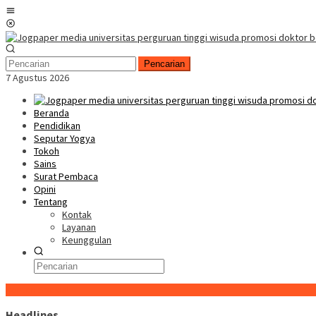
Loncat
Menu
ke
Mobile
konten
Pencarian
7 Agustus 2026
Beranda
Pendidikan
Seputar Yogya
Tokoh
Sains
Surat Pembaca
Opini
Tentang
Kontak
Layanan
Keunggulan
Konten Spesial
Headlines