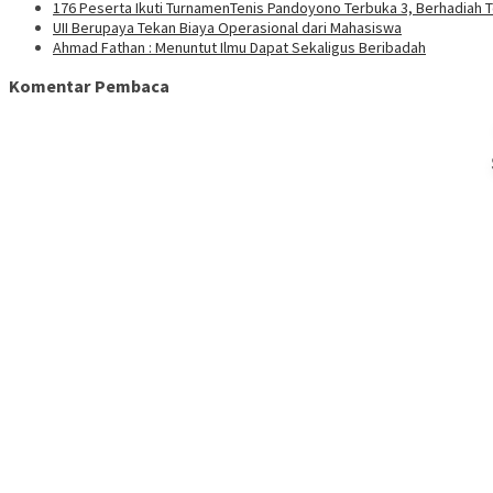
176 Peserta Ikuti TurnamenTenis Pandoyono Terbuka 3, Berhadiah T
UII Berupaya Tekan Biaya Operasional dari Mahasiswa
Ahmad Fathan : Menuntut Ilmu Dapat Sekaligus Beribadah
Komentar Pembaca