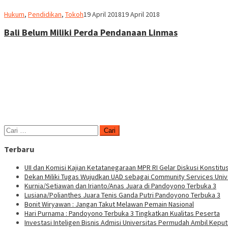
Heri
Hukum
,
Pendidikan
,
Tokoh
19 April 2018
19 April 2018
Purwata
Bali Belum Miliki Perda Pendanaan Linmas
Cari
untuk:
Terbaru
UII dan Komisi Kajian Ketatanegaraan MPR RI Gelar Diskusi Konstitus
Dekan Miliki Tugas Wujudkan UAD sebagai Community Services Univ
Kurnia/Setiawan dan Irianto/Anas Juara di Pandoyono Terbuka 3
Lusiana/Polianthes Juara Tenis Ganda Putri Pandoyono Terbuka 3
Bonit Wiryawan : Jangan Takut Melawan Pemain Nasional
Hari Purnama : Pandoyono Terbuka 3 Tingkatkan Kualitas Peserta
Investasi Inteligen Bisnis Admisi Universitas Permudah Ambil Kepu