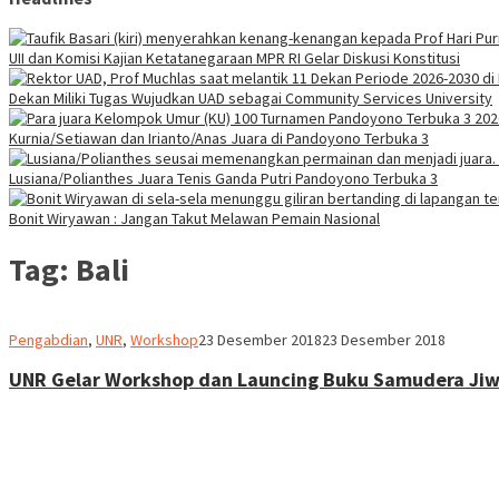
UII dan Komisi Kajian Ketatanegaraan MPR RI Gelar Diskusi Konstitusi
Dekan Miliki Tugas Wujudkan UAD sebagai Community Services University
Kurnia/Setiawan dan Irianto/Anas Juara di Pandoyono Terbuka 3
Lusiana/Polianthes Juara Tenis Ganda Putri Pandoyono Terbuka 3
Bonit Wiryawan : Jangan Takut Melawan Pemain Nasional
Tag:
Bali
Heri
Pengabdian
,
UNR
,
Workshop
23 Desember 2018
23 Desember 2018
Purwata
UNR Gelar Workshop dan Launcing Buku Samudera Ji