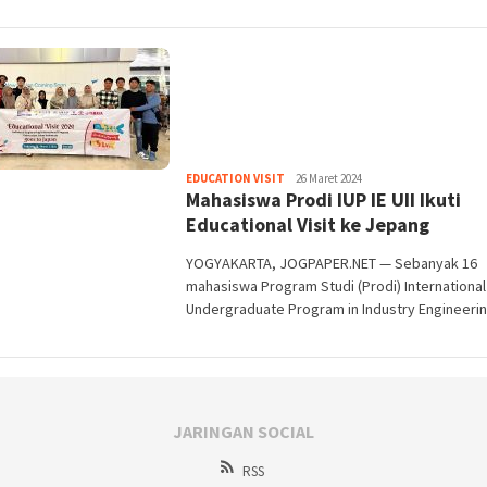
Heri
EDUCATION VISIT
26 Maret 2024
Mahasiswa Prodi IUP IE UII Ikuti
Purwata
Educational Visit ke Jepang
YOGYAKARTA, JOGPAPER.NET — Sebanyak 16
mahasiswa Program Studi (Prodi) International
Undergraduate Program in Industry Engineeri
JARINGAN SOCIAL
RSS