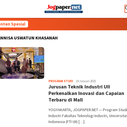
nten Spesial
ANNISA USWATUN KHASANAH
Heri
PROGRAM STUDI
19 Januari 2025
Jurusan Teknik Industri UII
Purwata
Perkenalkan Inovasi dan Capaian
Terbaru di Mall
YOGYAKARTA, JOGPAPER.NET — Program Studi
Industri Fakultas Teknologi Industri, Universita
Indonesia (FTI UII) […]