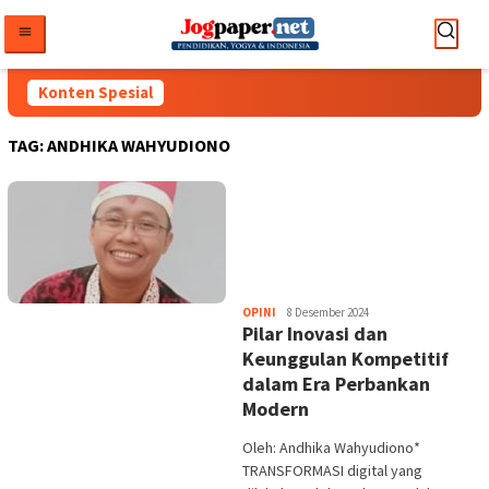
Loncat
ke
konten
Konten Spesial
TAG:
ANDHIKA WAHYUDIONO
Heri
OPINI
8 Desember 2024
Pilar Inovasi dan
Purwata
Keunggulan Kompetitif
dalam Era Perbankan
Modern
Oleh: Andhika Wahyudiono*
TRANSFORMASI digital yang