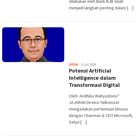
dilakukan oleh Bank BJB telah
menjadi langkah penting dalam […]
Heri
OPINI
5 Juli 2024
Potensi Artificial
Purwata
Intelligence dalam
Transformasi Digital
Oleh: Andhika Wahyudiono*
JAJARAN Direksi Telkomsel
mengadakan pertemuan khusus
dengan Chairman & CEO Microsoft,
Satya […]