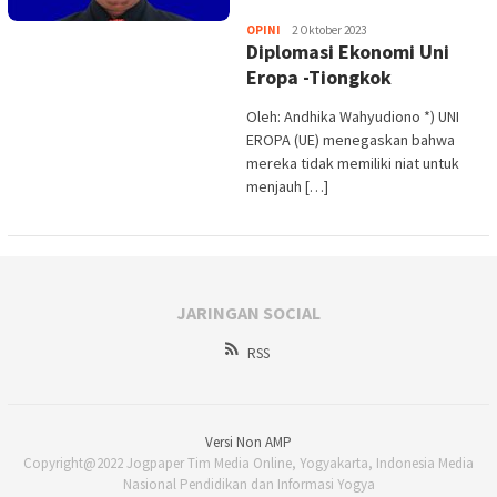
Heri
OPINI
2 Oktober 2023
Diplomasi Ekonomi Uni
Purwata
Eropa -Tiongkok
Oleh: Andhika Wahyudiono *) UNI
EROPA (UE) menegaskan bahwa
mereka tidak memiliki niat untuk
menjauh […]
JARINGAN SOCIAL
RSS
Versi Non AMP
Copyright@2022 Jogpaper Tim Media Online, Yogyakarta, Indonesia Media
Nasional Pendidikan dan Informasi Yogya