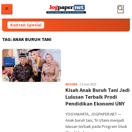
Loncat
ke
konten
Konten Spesial
TAG:
ANAK BURUH TANI
Heri
WISUDA
13 Juni 2023
Kisah Anak Buruh Tani Jadi
Purwata
Lulusan Terbaik Prodi
Pendidikan Ekonomi UNY
YOGYAKARTA, JOGPAPER.NET —
Anak buruh tani, Tri Utami menjadi
lulusan terbaik pada Program Studi