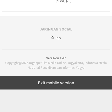
(Prodi) […]
JARINGAN SOCIAL
RSS
Versi Non AMP
Copyright@2022 Jogpaper Tim Media Online, Yogyakarta, Indonesia Media
Nasional Pendidikan dan Informasi Yogya
Exit mobile version