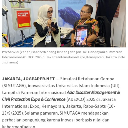
Prof Sarwidi (kanan) saat berbincang-bincang dengan Dwi Handayani di Pameran
Internasional ADEXCO 2025 di Jakarta International Expo, Kemayoran, Jakarta. (foto
: istimewa)
JAKARTA, JOGPAPER.NET
— Simulasi Ketahanan Gempa
(SIMUTAGA), inovasi sivitas Universitas Islam Indonesia (UII)
tampil di Pameran Internasional
Asia Disaster Management &
Civil Protection Expo & Conference
(ADEXCO) 2025 di Jakarta
International Expo, Kemayoran, Jakarta, Rabu-Sabtu (10-
13/9/2025). Selama pameran, SIMUTAGA mendapatkan
perhatian pengunjung karena inovasi berbasis nilai dan
kebermanfaatan.