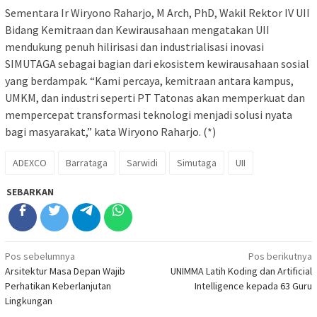
Sementara Ir Wiryono Raharjo, M Arch, PhD, Wakil Rektor IV UII
Bidang Kemitraan dan Kewirausahaan mengatakan UII
mendukung penuh hilirisasi dan industrialisasi inovasi
SIMUTAGA sebagai bagian dari ekosistem kewirausahaan sosial
yang berdampak. “Kami percaya, kemitraan antara kampus,
UMKM, dan industri seperti PT Tatonas akan memperkuat dan
mempercepat transformasi teknologi menjadi solusi nyata
bagi masyarakat,” kata Wiryono Raharjo. (*)
ADEXCO
Barrataga
Sarwidi
Simutaga
UII
SEBARKAN
Navigasi
Pos sebelumnya
Pos berikutnya
Arsitektur Masa Depan Wajib
UNIMMA Latih Koding dan Artificial
pos
Perhatikan Keberlanjutan
Intelligence kepada 63 Guru
Lingkungan