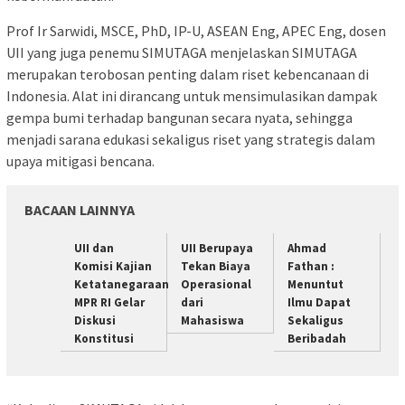
Prof Ir Sarwidi, MSCE, PhD, IP-U, ASEAN Eng, APEC Eng, dosen
UII yang juga penemu SIMUTAGA menjelaskan SIMUTAGA
merupakan terobosan penting dalam riset kebencanaan di
Indonesia. Alat ini dirancang untuk mensimulasikan dampak
gempa bumi terhadap bangunan secara nyata, sehingga
menjadi sarana edukasi sekaligus riset yang strategis dalam
upaya mitigasi bencana.
BACAAN LAINNYA
UII dan
UII Berupaya
Ahmad
Komisi Kajian
Tekan Biaya
Fathan :
Ketatanegaraan
Operasional
Menuntut
MPR RI Gelar
dari
Ilmu Dapat
Diskusi
Mahasiswa
Sekaligus
Konstitusi
Beribadah