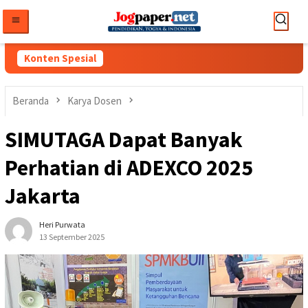
Loncat
ke
konten
Konten Spesial
Beranda
Karya Dosen
SIMUTAGA Dapat Banyak
Perhatian di ADEXCO 2025
Jakarta
Heri Purwata
13 September 2025