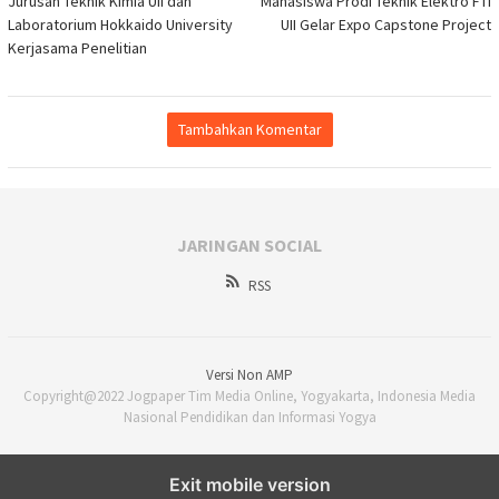
Jurusan Teknik Kimia UII dan
Mahasiswa Prodi Teknik Elektro FTI
pos
Laboratorium Hokkaido University
UII Gelar Expo Capstone Project
Kerjasama Penelitian
Tambahkan Komentar
JARINGAN SOCIAL
RSS
Versi Non AMP
Copyright@2022 Jogpaper Tim Media Online, Yogyakarta, Indonesia Media
Nasional Pendidikan dan Informasi Yogya
Exit mobile version