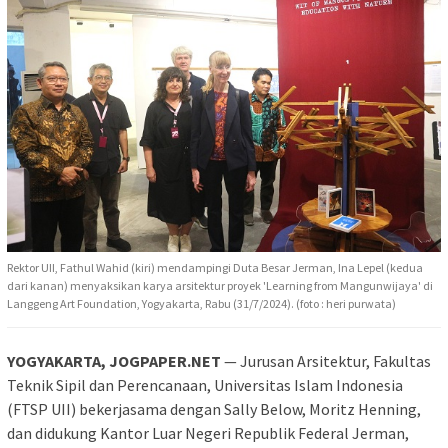
Rektor UII, Fathul Wahid (kiri) mendampingi Duta Besar Jerman, Ina Lepel (kedua
dari kanan) menyaksikan karya arsitektur proyek 'Learning from Mangunwijaya' di
Langgeng Art Foundation, Yogyakarta, Rabu (31/7/2024). (foto : heri purwata)
YOGYAKARTA, JOGPAPER.NET
— Jurusan Arsitektur, Fakultas
Teknik Sipil dan Perencanaan, Universitas Islam Indonesia
(FTSP UII) bekerjasama dengan Sally Below, Moritz Henning,
dan didukung Kantor Luar Negeri Republik Federal Jerman,