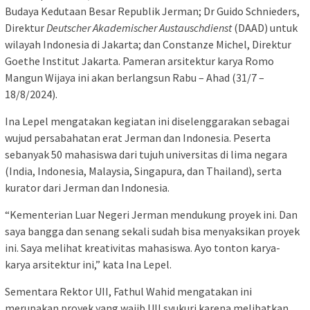
Budaya Kedutaan Besar Republik Jerman; Dr Guido Schnieders,
Direktur
Deutscher Akademischer Austauschdienst
(DAAD) untuk
wilayah Indonesia di Jakarta; dan Constanze Michel, Direktur
Goethe Institut Jakarta. Pameran arsitektur karya Romo
Mangun Wijaya ini akan berlangsun Rabu – Ahad (31/7 –
18/8/2024).
Ina Lepel mengatakan kegiatan ini diselenggarakan sebagai
wujud persabahatan erat Jerman dan Indonesia. Peserta
sebanyak 50 mahasiswa dari tujuh universitas di lima negara
(India, Indonesia, Malaysia, Singapura, dan Thailand), serta
kurator dari Jerman dan Indonesia.
“Kementerian Luar Negeri Jerman mendukung proyek ini. Dan
saya bangga dan senang sekali sudah bisa menyaksikan proyek
ini. Saya melihat kreativitas mahasiswa. Ayo tonton karya-
karya arsitektur ini,” kata Ina Lepel.
Sementara Rektor UII, Fathul Wahid mengatakan ini
merupakan proyek yang wajib UII syukuri karena melibatkan