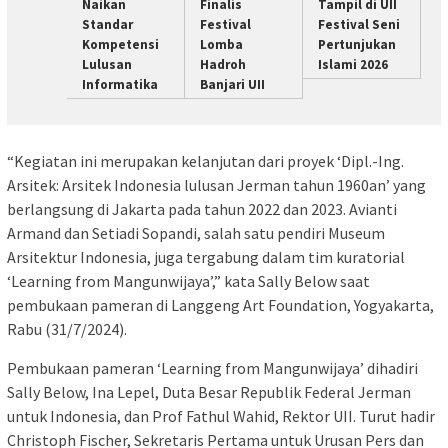
Naikan
Finalis
Tampil di UII
Standar
Festival
Festival Seni
Kompetensi
Lomba
Pertunjukan
Lulusan
Hadroh
Islami 2026
Informatika
Banjari UII
“Kegiatan ini merupakan kelanjutan dari proyek ‘Dipl.-Ing.
Arsitek: Arsitek Indonesia lulusan Jerman tahun 1960an’ yang
berlangsung di Jakarta pada tahun 2022 dan 2023. Avianti
Armand dan Setiadi Sopandi, salah satu pendiri Museum
Arsitektur Indonesia, juga tergabung dalam tim kuratorial
‘Learning from Mangunwijaya’,” kata Sally Below saat
pembukaan pameran di Langgeng Art Foundation, Yogyakarta,
Rabu (31/7/2024).
Pembukaan pameran ‘Learning from Mangunwijaya’ dihadiri
⁠Sally Below,⁠ Ina Lepel, Duta Besar Republik Federal Jerman
untuk Indonesia, dan⁠ ⁠Prof Fathul Wahid, Rektor UII. Turut hadir
Christoph Fischer, Sekretaris Pertama untuk Urusan Pers dan