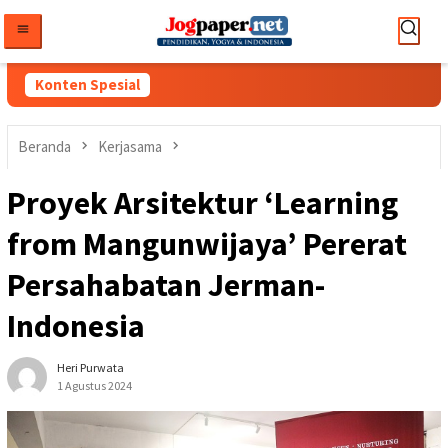
Loncat
ke
konten
Konten Spesial
Beranda
Kerjasama
Proyek Arsitektur ‘Learning
from Mangunwijaya’ Pererat
Persahabatan Jerman-
Indonesia
Heri Purwata
1 Agustus 2024