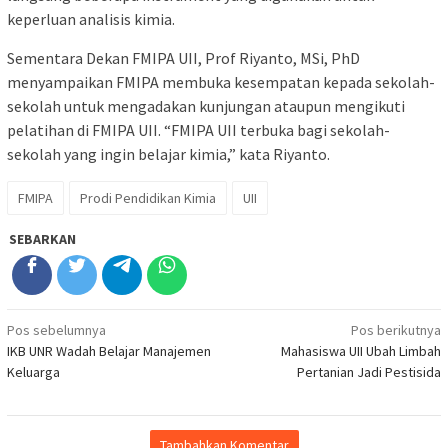
keperluan analisis kimia.
Sementara Dekan FMIPA UII, Prof Riyanto, MSi, PhD
menyampaikan FMIPA membuka kesempatan kepada sekolah-
sekolah untuk mengadakan kunjungan ataupun mengikuti
pelatihan di FMIPA UII. “FMIPA UII terbuka bagi sekolah-
sekolah yang ingin belajar kimia,” kata Riyanto.
FMIPA
Prodi Pendidikan Kimia
UII
SEBARKAN
Navigasi
Pos sebelumnya
Pos berikutnya
IKB UNR Wadah Belajar Manajemen
Mahasiswa UII Ubah Limbah
pos
Keluarga
Pertanian Jadi Pestisida
Tambahkan Komentar