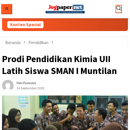
Loncat
ke
konten
Konten Spesial
Beranda
Pendidikan
Prodi Pendidikan Kimia UII
Latih Siswa SMAN I Muntilan
Heri Purwata
24 September 2018