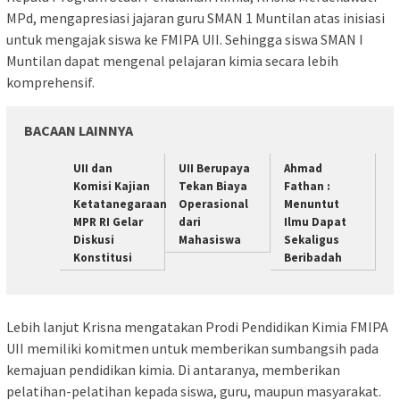
MPd, mengapresiasi jajaran guru SMAN 1 Muntilan atas inisiasi
untuk mengajak siswa ke FMIPA UII. Sehingga siswa SMAN I
Muntilan dapat mengenal pelajaran kimia secara lebih
komprehensif.
BACAAN LAINNYA
UII dan
UII Berupaya
Ahmad
Komisi Kajian
Tekan Biaya
Fathan :
Ketatanegaraan
Operasional
Menuntut
MPR RI Gelar
dari
Ilmu Dapat
Diskusi
Mahasiswa
Sekaligus
Konstitusi
Beribadah
Lebih lanjut Krisna mengatakan Prodi Pendidikan Kimia FMIPA
UII memiliki komitmen untuk memberikan sumbangsih pada
kemajuan pendidikan kimia. Di antaranya, memberikan
pelatihan-pelatihan kepada siswa, guru, maupun masyarakat.