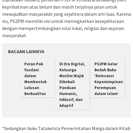
keprihatinan atas belum dan masih terjalnya jalan untuk
mewujudkan masyarakat yang sejahtera dalam arti luas. Karena
itu, PS2PM memiliki visi untuk meningkatkan kesejahteraan
dengan mempertimbangkan nilai lokal, religius dan aspirasi
masyarakat.
BACAAN LAINNYA
Peran Pak
Di Era Digital,
PS2PM Gelar
Yusdani
Keluarga
Bedah Buku
dalam
Muslim Wajib
‘Relevansi
Membentuk
Dibekali
Kepemimpinan
Lulusan
Panduan
Perempuan
Berkualitas
Humanis,
dalam Islam’
Inklusif, dan
Adaptif
“Sedangkan buku Tatakelola Pemerintahan Marga dalam Kitab