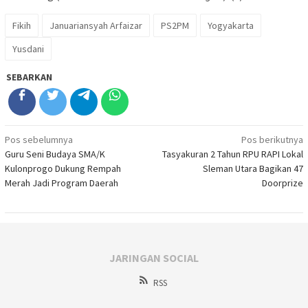
Fikih
Januariansyah Arfaizar
PS2PM
Yogyakarta
Yusdani
SEBARKAN
Navigasi
Pos sebelumnya
Pos berikutnya
Guru Seni Budaya SMA/K
Tasyakuran 2 Tahun RPU RAPI Lokal
pos
Kulonprogo Dukung Rempah
Sleman Utara Bagikan 47
Merah Jadi Program Daerah
Doorprize
JARINGAN SOCIAL
RSS