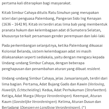
pertama kali diterapkan bagi masyarakat.
Kitab Simbur Cahaya ditulis Ratu Sinuhun yang merupakan
isteri dari penguasa Palembang, Pangeran Sido Ing Kenayan
(1636 – 1642 M). Kitab ini terdiri atas lima bab yang membentuk
pranata hukum dan kelembagaan adat di Sumatera Selatan,
khususnya terkait persamaan gender perempuan dan laki-laki.
Pada perkembangan selanjutnya, ketika Palembang dikuasai
Kolonial Belanda, sistem kelembagaan adat ini masih
dilaksanakan seperti sediakala, yaitu dengan mengacu kepada
Undang-undang Simbur Cahaya, dengan beberapa
penghapusan dan penambahan aturan yang dibuat
resident
.
Undang-undang Simbur Cahaya, jelas Januariansyah, terdiri dari
lima bagian. Pertama, Adat Bujang Gadis dan Kawin (
Verloving,
Huwelijh, Echtscheiding
). Kedua, Adat Perhukuman (
Strafwetten
).
Ketiga, Adat Marga (
Marga Verordeningen
). Keempat, Aturan
Kaum (
Gaestelijke Verordeningen
). Kelima, Aturan Dusun dan
Berladang (
Doesoen en Landbow Verordeningen
). (*)