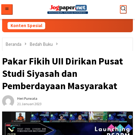
Loncat
ke
konten
Konten Spesial
Beranda
Bedah Buku
Pakar Fikih UII Dirikan Pusat
Studi Siyasah dan
Pemberdayaan Masyarakat
Heri Purwata
21 Januari 2023