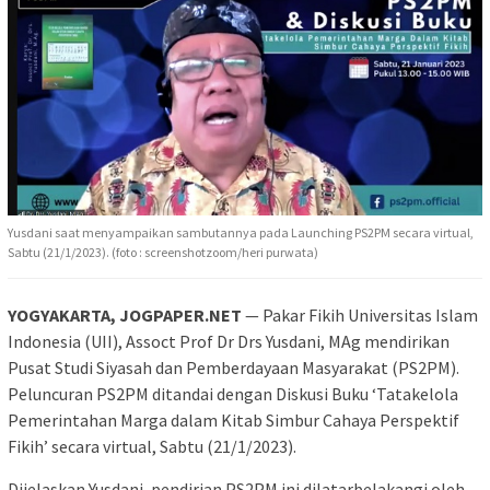
Yusdani saat menyampaikan sambutannya pada Launching PS2PM secara virtual,
Sabtu (21/1/2023). (foto : screenshotzoom/heri purwata)
YOGYAKARTA, JOGPAPER.NET
— Pakar Fikih Universitas Islam
Indonesia (UII), Assoct Prof Dr Drs Yusdani, MAg mendirikan
Pusat Studi Siyasah dan Pemberdayaan Masyarakat (PS2PM).
Peluncuran PS2PM ditandai dengan Diskusi Buku ‘Tatakelola
Pemerintahan Marga dalam Kitab Simbur Cahaya Perspektif
Fikih’ secara virtual, Sabtu (21/1/2023).
Dijelaskan Yusdani, pendirian PS2PM ini dilatarbelakangi oleh