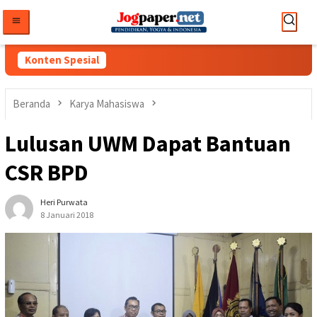
Loncat
ke
konten
Konten Spesial
Beranda
Karya Mahasiswa
Lulusan UWM Dapat Bantuan
CSR BPD
Heri Purwata
8 Januari 2018