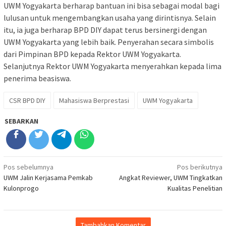
UWM Yogyakarta berharap bantuan ini bisa sebagai modal bagi
lulusan untuk mengembangkan usaha yang dirintisnya. Selain
itu, ia juga berharap BPD DIY dapat terus bersinergi dengan
UWM Yogyakarta yang lebih baik. Penyerahan secara simbolis
dari Pimpinan BPD kepada Rektor UWM Yogyakarta.
Selanjutnya Rektor UWM Yogyakarta menyerahkan kepada lima
penerima beasiswa.
CSR BPD DIY
Mahasiswa Berprestasi
UWM Yogyakarta
SEBARKAN
Navigasi
Pos sebelumnya
Pos berikutnya
UWM Jalin Kerjasama Pemkab
Angkat Reviewer, UWM Tingkatkan
pos
Kulonprogo
Kualitas Penelitian
Tambahkan Komentar