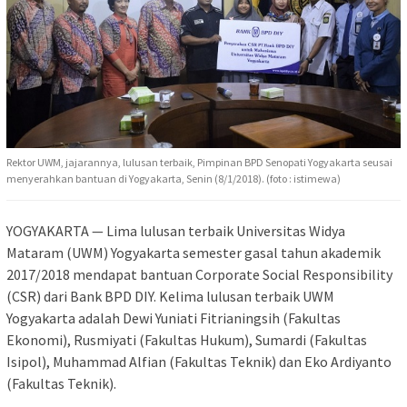
Rektor UWM, jajarannya, lulusan terbaik, Pimpinan BPD Senopati Yogyakarta seusai
menyerahkan bantuan di Yogyakarta, Senin (8/1/2018). (foto : istimewa)
YOGYAKARTA — Lima lulusan terbaik Universitas Widya
Mataram (UWM) Yogyakarta semester gasal tahun akademik
2017/2018 mendapat bantuan Corporate Social Responsibility
(CSR) dari Bank BPD DIY. Kelima lulusan terbaik UWM
Yogyakarta adalah Dewi Yuniati Fitrianingsih (Fakultas
Ekonomi), Rusmiyati (Fakultas Hukum), Sumardi (Fakultas
Isipol), Muhammad Alfian (Fakultas Teknik) dan Eko Ardiyanto
(Fakultas Teknik).