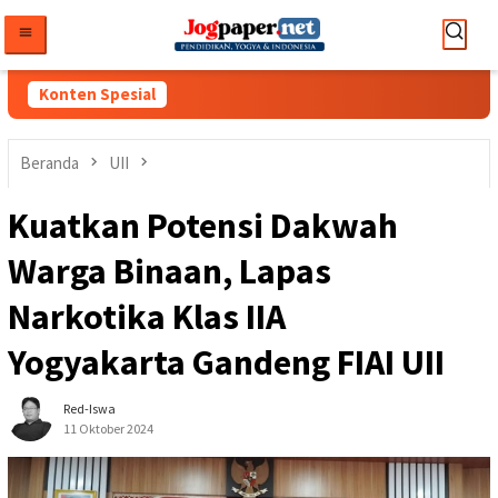
Loncat
ke
konten
Konten Spesial
Beranda
UII
Kuatkan Potensi Dakwah
Warga Binaan, Lapas
Narkotika Klas IIA
Yogyakarta Gandeng FIAI UII
Red-Iswa
11 Oktober 2024