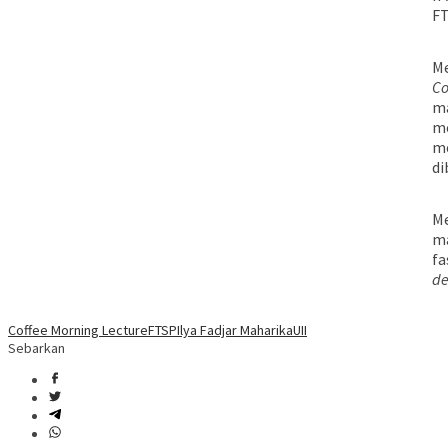
FT
Me
Co
ma
me
me
di
Me
ma
fa
de
Coffee Morning Lecture
FTSP
Ilya Fadjar Maharika
UII
Sebarkan