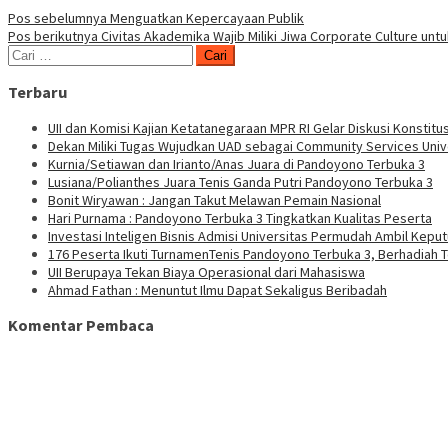
Navigasi
Pos sebelumnya
Menguatkan Kepercayaan Publik
Pos berikutnya
Civitas Akademika Wajib Miliki Jiwa Corporate Culture un
pos
Cari
untuk:
Terbaru
UII dan Komisi Kajian Ketatanegaraan MPR RI Gelar Diskusi Konstitus
Dekan Miliki Tugas Wujudkan UAD sebagai Community Services Univ
Kurnia/Setiawan dan Irianto/Anas Juara di Pandoyono Terbuka 3
Lusiana/Polianthes Juara Tenis Ganda Putri Pandoyono Terbuka 3
Bonit Wiryawan : Jangan Takut Melawan Pemain Nasional
Hari Purnama : Pandoyono Terbuka 3 Tingkatkan Kualitas Peserta
Investasi Inteligen Bisnis Admisi Universitas Permudah Ambil Kepu
176 Peserta Ikuti TurnamenTenis Pandoyono Terbuka 3, Berhadiah T
UII Berupaya Tekan Biaya Operasional dari Mahasiswa
Ahmad Fathan : Menuntut Ilmu Dapat Sekaligus Beribadah
Komentar Pembaca