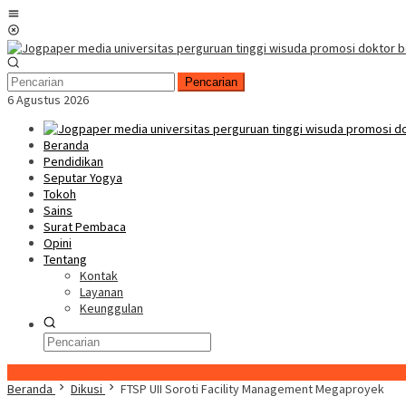
Loncat
Menu
ke
Mobile
konten
Pencarian
6 Agustus 2026
Beranda
Pendidikan
Seputar Yogya
Tokoh
Sains
Surat Pembaca
Opini
Tentang
Kontak
Layanan
Keunggulan
Konten Spesial
Beranda
Dikusi
FTSP UII Soroti Facility Management Megaproyek