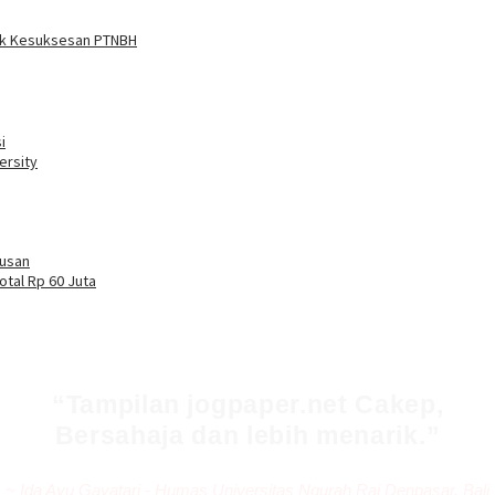
tuk Kesuksesan PTNBH
i
ersity
tusan
otal Rp 60 Juta
Tampilan jogpaper.net Cakep,
Bersahaja dan lebih menarik.
~ Ida Ayu Gayatari - Humas Universitas Ngurah Rai Denpasar, Bali