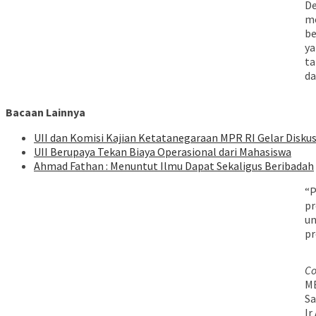
De
me
be
ya
ta
da
Bacaan Lainnya
UII dan Komisi Kajian Ketatanegaraan MPR RI Gelar Diskus
UII Berupaya Tekan Biaya Operasional dari Mahasiswa
Ahmad Fathan : Menuntut Ilmu Dapat Sekaligus Beribadah
“P
pr
un
pr
Co
MB
Sa
Ir