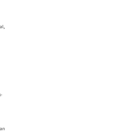
al,
k-
dan