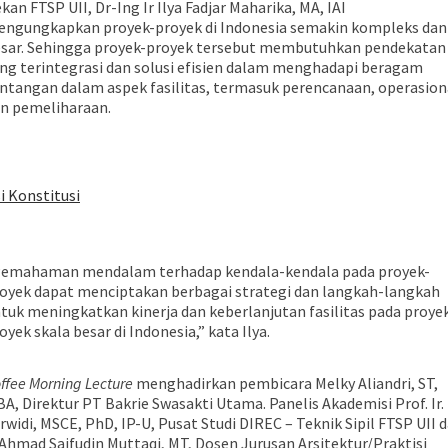
kan FTSP UII, Dr-Ing Ir Ilya Fadjar Maharika, MA, IAI
ngungkapkan proyek-proyek di Indonesia semakin kompleks dan
sar. Sehingga proyek-proyek tersebut membutuhkan pendekatan
ng terintegrasi dan solusi efisien dalam menghadapi beragam
ntangan dalam aspek fasilitas, termasuk perencanaan, operasion
n pemeliharaan.
i Konstitusi
emahaman mendalam terhadap kendala-kendala pada proyek-
oyek dapat menciptakan berbagai strategi dan langkah-langkah
tuk meningkatkan kinerja dan keberlanjutan fasilitas pada proye
oyek skala besar di Indonesia,” kata Ilya.
ffee Morning Lecture
menghadirkan pembicara Melky Aliandri, ST,
A, Direktur PT Bakrie Swasakti Utama. Panelis Akademisi Prof. Ir.
rwidi, MSCE, PhD, IP-U, Pusat Studi DIREC – Teknik Sipil FTSP UII 
 Ahmad Saifudin Muttaqi, MT, Dosen Jurusan Arsitektur/Praktisi