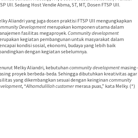
SP UII. Sedang Host Vendie Abma, ST, MT, Dosen FTSP UII.
lky Aliandri yang juga dosen praktisi FTSP UII mengungkapkan
mmunity Development
merupakan komponen utama dalam
najemen fasilitas megaproyek.
Community development
rupakan kegiatan pembangunan untuk masyarakat dalam
ncapai kondisi sosial, ekonomi, budaya yang lebih baik
bandingkan dengan kegiatan sebelumnya.
nurut Melky Aliandri, kebutuhan
community development
masing-
sing proyek berbeda-beda. Sehingga dibutuhkan kreativitas agar
silitas yang dikembangkan sesuai dengan keinginan
community
velopment
, “
Alhamdulillah customer
merasa puas,” kata Melky. (*)