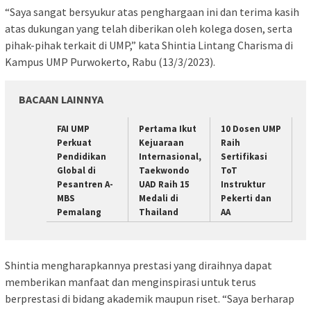
“Saya sangat bersyukur atas penghargaan ini dan terima kasih
atas dukungan yang telah diberikan oleh kolega dosen, serta
pihak-pihak terkait di UMP,” kata Shintia Lintang Charisma di
Kampus UMP Purwokerto, Rabu (13/3/2023).
BACAAN LAINNYA
FAI UMP
Pertama Ikut
10 Dosen UMP
Perkuat
Kejuaraan
Raih
Pendidikan
Internasional,
Sertifikasi
Global di
Taekwondo
ToT
Pesantren A-
UAD Raih 15
Instruktur
MBS
Medali di
Pekerti dan
Pemalang
Thailand
AA
Shintia mengharapkannya prestasi yang diraihnya dapat
memberikan manfaat dan menginspirasi untuk terus
berprestasi di bidang akademik maupun riset. “Saya berharap