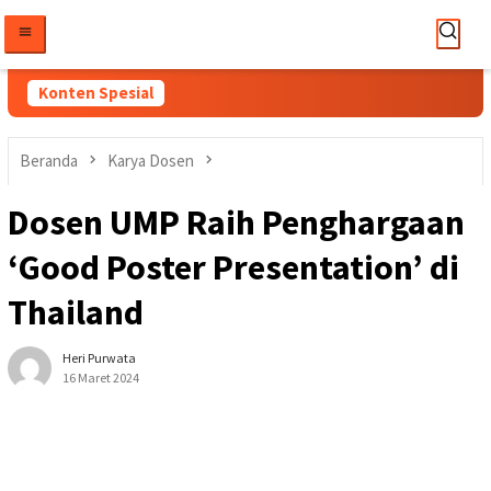
Loncat
ke
konten
Konten Spesial
Beranda
Karya Dosen
Dosen UMP Raih Penghargaan
‘Good Poster Presentation’ di
Thailand
Heri Purwata
16 Maret 2024