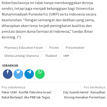
Keberhasilannya ini tidak hanya membanggakan dirinya
sendiri, tetapi juga menjadi kebanggaan bagi Universitas
Muhammadiyah Purwokerto (UMP) serta Indonesia secara
keseluruhan. “Dengan semangat dan dedikasi yang sama,
diharapkan akan terus terjadi peningkatan kualitas dan
prestasi dalam dunia farmasi di Indonesia,” tandas Binar
Asrining. (*)
Pharmacy Education Forum
Poster
Presentation
Shintia Lintang Charisma
Thailand
UMP
SEBARKAN
Navigasi
Pos sebelumnya
Pos berikutnya
Pakar UGM : Konflik Palestina-Israel
Edy Suandi Hamid : Ramadhan
pos
Bakal Berlanjut Jika PBB tak Tegas
Dorong Kenaikan Permintaan